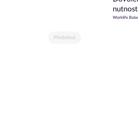
nutnost
Worklife Bala
Předchozí