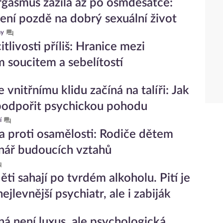
rgasmus zažila až po osmdesátce:
ení pozdě na dobrý sexuální život
hy
itlivosti příliš: Hranice mezi
 soucitem a sebelítostí
 vnitřnímu klidu začíná na talíři: Jak
podpořit psychickou pohodu
í
 proti osamělosti: Rodiče dětem
énář budoucích vztahů
ěti sahají po tvrdém alkoholu. Pití je
ejlevnější psychiatr, ale i zabiják
á není luxus, ale psychologická