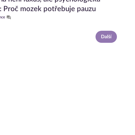
: Proč mozek potřebuje pauzu
nce
Další