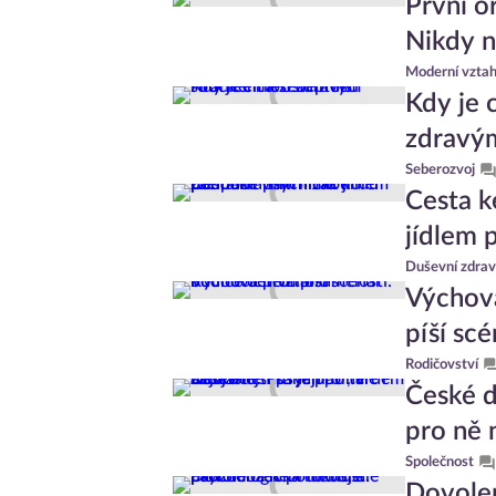
První o
Nikdy n
Moderní vzta
Kdy je c
zdravým
Seberozvoj
Cesta ke
jídlem 
Duševní zdrav
Výchova
píší sc
Rodičovství
České d
pro ně n
Společnost
Dovolen