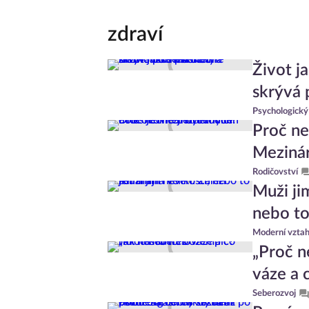
zdraví
Život j
skrývá 
Psychologický
Proč ne
Meziná
Rodičovství
Muži ji
nebo to 
Moderní vzta
„Proč n
váze a 
Seberozvoj