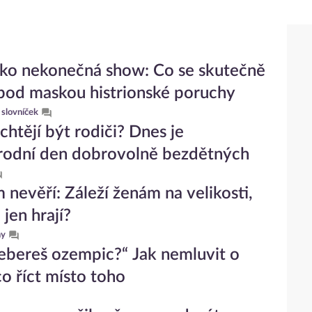
ako nekonečná show: Co se skutečně
pod maskou histrionské poruchy
 slovníček
chtějí být rodiči? Dnes je
rodní den dobrovolně bezdětných
m nevěří: Záleží ženám na velikosti,
jen hrají?
hy
ebereš ozempic?“ Jak nemluvit o
co říct místo toho