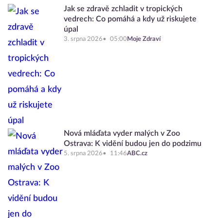
Jak se zdravě zchladit v tropických
vedrech: Co pomáhá a kdy už riskujete
úpal
3. srpna 2026
05:00
Moje Zdraví
Nová mláďata vyder malých v Zoo
Ostrava: K vidění budou jen do podzimu
5. srpna 2026
11:46
ABC.cz