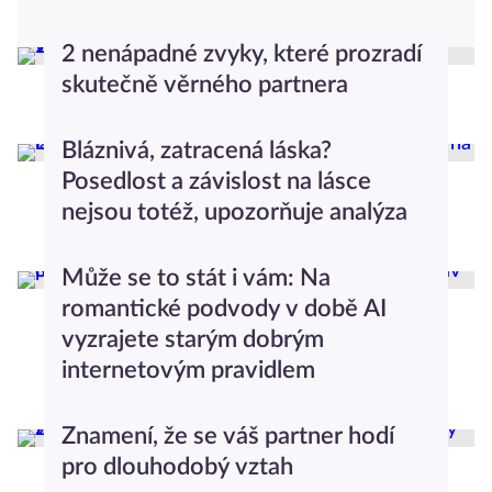
2 nenápadné zvyky, které prozradí
skutečně věrného partnera
Iveta Mazáčová
Moderní vztahy
Bláznivá, zatracená láska?
Posedlost a závislost na lásce
nejsou totéž, upozorňuje analýza
Anna Nováková
Moderní vztahy
Může se to stát i vám: Na
romantické podvody v době AI
vyzrajete starým dobrým
internetovým pravidlem
Anna Nováková
Moderní vztahy
Znamení, že se váš partner hodí
pro dlouhodobý vztah