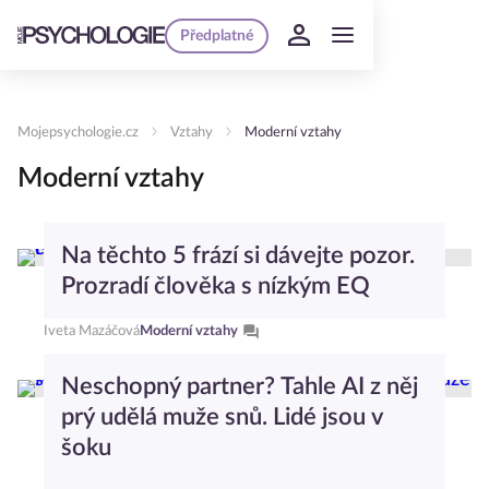
Předplatné
Mojepsychologie.cz
Vztahy
Moderní vztahy
Moderní vztahy
Na těchto 5 frází si dávejte pozor.
Prozradí člověka s nízkým EQ
Iveta Mazáčová
Moderní vztahy
Neschopný partner? Tahle AI z něj
prý udělá muže snů. Lidé jsou v
šoku