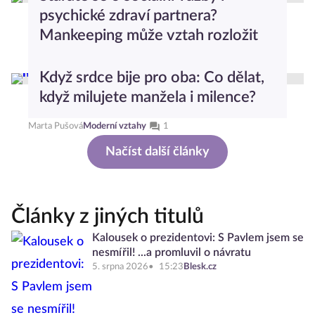
psychické zdraví partnera?
Mankeeping může vztah rozložit
Petra Stěhulová
Moderní vztahy
Když srdce bije pro oba: Co dělat,
když milujete manžela i milence?
Marta Pušová
Moderní vztahy
1
Načíst další články
Články z jiných titulů
Kalousek o prezidentovi: S Pavlem jsem se
nesmířil! ...a promluvil o návratu
5. srpna 2026
15:23
Blesk.cz