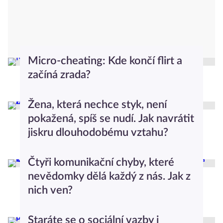
Micro-cheating: Kde končí flirt a
začíná zrada?
Iveta Mazáčová
Moderní vztahy
Žena, která nechce styk, není
pokažená, spíš se nudí. Jak navrátit
jiskru dlouhodobému vztahu?
Zorya Blue
Moderní vztahy
Čtyři komunikační chyby, které
nevědomky dělá každý z nás. Jak z
nich ven?
Iveta Mazáčová
Moderní vztahy
Staráte se o sociální vazby i