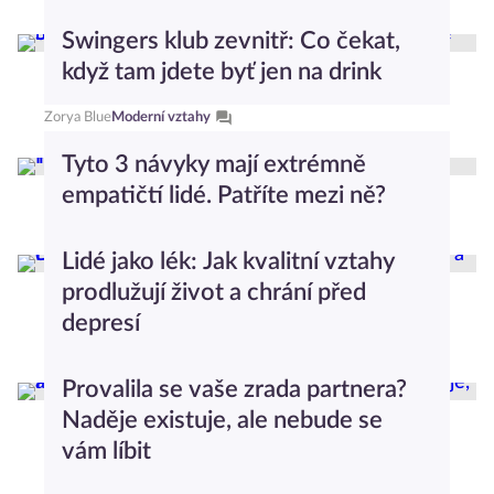
Anna Nováková
Moderní vztahy
Swingers klub zevnitř: Co čekat,
když tam jdete byť jen na drink
Zorya Blue
Moderní vztahy
Tyto 3 návyky mají extrémně
empatičtí lidé. Patříte mezi ně?
Iveta Mazáčová
Moderní vztahy
Lidé jako lék: Jak kvalitní vztahy
prodlužují život a chrání před
depresí
Zuzana Krajča
Moderní vztahy
Provalila se vaše zrada partnera?
Naděje existuje, ale nebude se
vám líbit