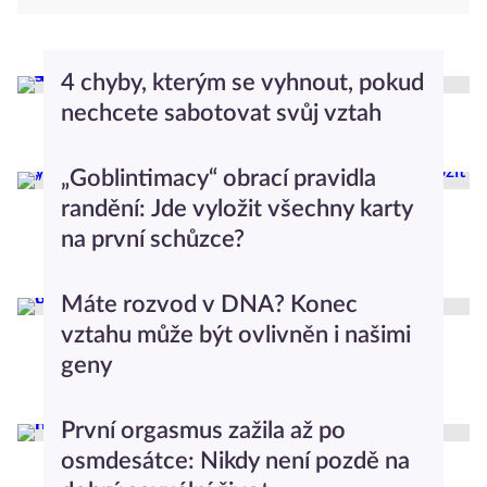
4 chyby, kterým se vyhnout, pokud
nechcete sabotovat svůj vztah
Dominika Stachurová
Moderní vztahy
„Goblintimacy“ obrací pravidla
randění: Jde vyložit všechny karty
na první schůzce?
Anna Nováková
Moderní vztahy
Máte rozvod v DNA? Konec
vztahu může být ovlivněn i našimi
geny
Anna Nováková
Moderní vztahy
První orgasmus zažila až po
osmdesátce: Nikdy není pozdě na