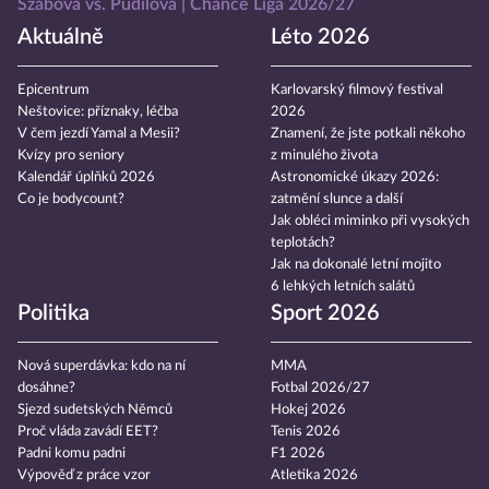
Szabová vs. Pudilová
Chance Liga 2026/27
Aktuálně
Léto 2026
Epicentrum
Karlovarský filmový festival
Neštovice: příznaky, léčba
2026
V čem jezdí Yamal a Mesii?
Znamení, že jste potkali někoho
Kvízy pro seniory
z minulého života
Kalendář úplňků 2026
Astronomické úkazy 2026:
Co je bodycount?
zatmění slunce a další
Jak obléci miminko při vysokých
teplotách?
Jak na dokonalé letní mojito
6 lehkých letních salátů
Politika
Sport 2026
Nová superdávka: kdo na ní
MMA
dosáhne?
Fotbal 2026/27
Sjezd sudetských Němců
Hokej 2026
Proč vláda zavádí EET?
Tenis 2026
Padni komu padni
F1 2026
Výpověď z práce vzor
Atletika 2026