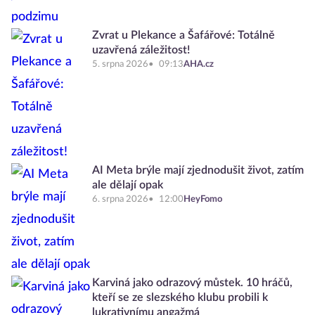
Zvrat u Plekance a Šafářové: Totálně
uzavřená záležitost!
5. srpna 2026
09:13
AHA.cz
AI Meta brýle mají zjednodušit život, zatím
ale dělají opak
6. srpna 2026
12:00
HeyFomo
Karviná jako odrazový můstek. 10 hráčů,
kteří se ze slezského klubu probili k
lukrativnímu angažmá