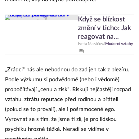
Když se blízkost
změní v ticho: Jak
reagovat na
nezájem partnera?
Iveta Mazáčová
Moderní vztahy
„Zrádci“ nás ale nebodnou do zad jen tak z plezíru.
Podle výzkumu si podvědomě (nebo i vědomě)
propočítávají „cenu a zisk“. Riskují nejčastěji rozpad
vztahu, ztrátu reputace před rodinou a přáteli
(pokud se to provalí), ale i pošramocené ego.
Vyrovnat se s tím, že jsme ti zlí, je pro lidskou
psychiku hrozně těžké. Neradi se vidíme v