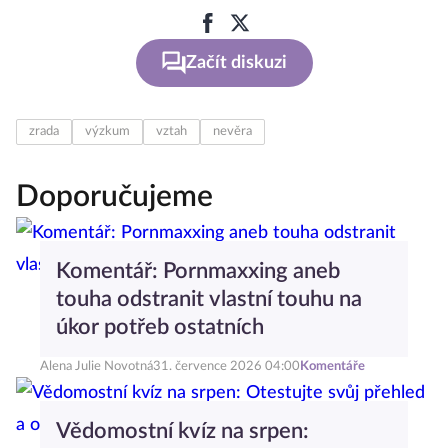
Začít diskuzi
zrada
výzkum
vztah
nevěra
Doporučujeme
Komentář: Pornmaxxing aneb
touha odstranit vlastní touhu na
úkor potřeb ostatních
Alena Julie Novotná
31. července 2026 04:00
Komentáře
Vědomostní kvíz na srpen: