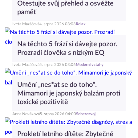
Otestujte svůj přehled a osvěžte
paměť
Iveta Mazáčová
4. srpna 2026 03:03
Relax
Na těchto 5 frází si dávejte pozor.
Prozradí člověka s nízkým EQ
Iveta Mazáčová
5. srpna 2026 03:06
Moderní vztahy
Umění „nes*at se do toho“.
Mimamori je japonský balzám proti
toxické pozitivitě
Anna Nováková
5. srpna 2026 04:00
Seberozvoj
Prokletí letního dítěte: Zbytečné