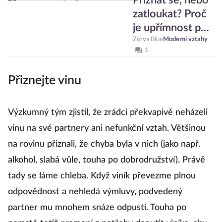
Přiznat se, nebo
zatloukat? Proč
je upřímnost po
nevěře často jen
Zorya Blue
Moderní vztahy
1
sobecký akt
Přiznejte vinu
Výzkumný tým zjistil, že zrádci překvapivě neházeli
vinu na své partnery ani nefunkční vztah. Většinou
na rovinu přiznali, že chyba byla v nich (jako např.
alkohol, slabá vůle, touha po dobrodružství). Právě
tady se láme chleba. Když viník převezme plnou
odpovědnost a nehledá výmluvy, podvedený
partner mu mnohem snáze odpustí. Touha po