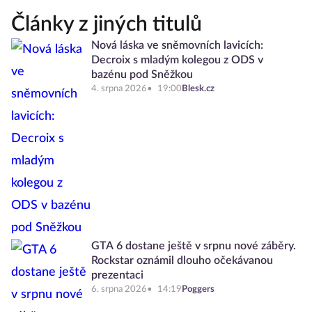
Články z jiných titulů
Nová láska ve sněmovních lavicích:
Decroix s mladým kolegou z ODS v
bazénu pod Sněžkou
4. srpna 2026
19:00
Blesk.cz
GTA 6 dostane ještě v srpnu nové záběry.
Rockstar oznámil dlouho očekávanou
prezentaci
6. srpna 2026
14:19
Poggers