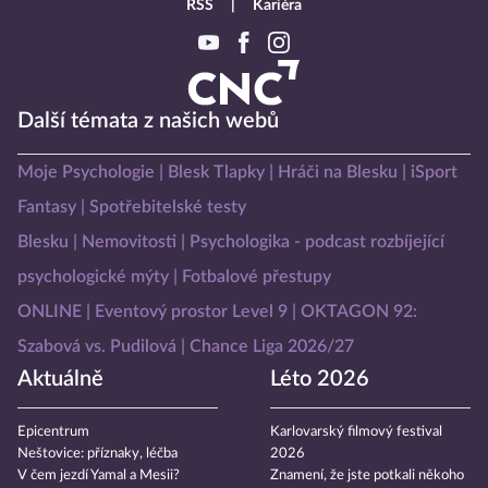
RSS
Kariéra
Další témata z našich webů
Moje Psychologie
Blesk Tlapky
Hráči na Blesku
iSport
Fantasy
Spotřebitelské testy
Blesku
Nemovitosti
Psychologika - podcast rozbíjející
psychologické mýty
Fotbalové přestupy
ONLINE
Eventový prostor Level 9
OKTAGON 92:
Szabová vs. Pudilová
Chance Liga 2026/27
Aktuálně
Léto 2026
Epicentrum
Karlovarský filmový festival
Neštovice: příznaky, léčba
2026
V čem jezdí Yamal a Mesii?
Znamení, že jste potkali někoho