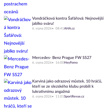
Vondráčková kontra Šafářová: Nejnovější
jablko sváru!
6. srpna 2026
08:41
AHA.cz
Mercedes- Benz Prague FW SS27
6. srpna 2026
16:00
HeyFomo
Karviná jako odrazový můstek. 10 hráčů,
kteří se ze slezského klubu probili k
lukrativnímu angažmá
6. srpna 2026
11:01
SportRevue.cz