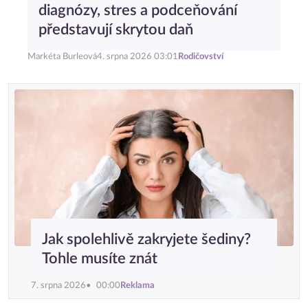
diagnózy, stres a podceňování
představují skrytou daň
Markéta Burleová
4. srpna 2026 03:01
Rodičovství
Jak spolehlivě zakryjete šediny?
Tohle musíte znát
7. srpna 2026
00:00
Reklama