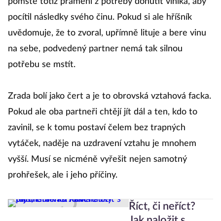
pomstě totiž pramení z potřeby donutit viníka, aby
pocítil následky svého činu. Pokud si ale hříšník
uvědomuje, že to zvoral, upřímně lituje a bere vinu
na sebe, podvedený partner nemá tak silnou
potřebu se mstít.
Zrada bolí jako čert a je to obrovská vztahová facka.
Pokud ale oba partneři chtějí jít dál a ten, kdo to
zavinil, se k tomu postaví čelem bez trapných
vytáček, naděje na uzdravení vztahu je mnohem
vyšší. Musí se nicméně vyřešit nejen samotný
prohřešek, ale i jeho příčiny.
Říct, či neříct?
Jak naložit s