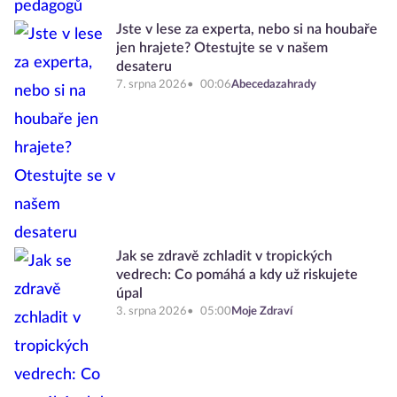
Jste v lese za experta, nebo si na houbaře
jen hrajete? Otestujte se v našem
desateru
7. srpna 2026
00:06
Abecedazahrady
Jak se zdravě zchladit v tropických
vedrech: Co pomáhá a kdy už riskujete
úpal
3. srpna 2026
05:00
Moje Zdraví