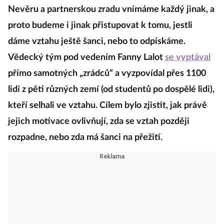
Nevěru a partnerskou zradu vnímáme každý jinak, a
proto budeme i jinak přistupovat k tomu, jestli
dáme vztahu ještě šanci, nebo to odpískáme.
Vědecký tým pod vedením Fanny Lalot
se vyptával
přímo samotných „zrádců“ a vyzpovídal přes 1100
lidí z pěti různých zemí (od studentů po dospělé lidi),
kteří selhali ve vztahu. Cílem bylo zjistit, jak právě
jejich motivace ovlivňují, zda se vztah později
rozpadne, nebo zda má šanci na přežití.