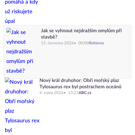
Jak se vyhnout nejdražším omylům při
stavbě?
15. července 2026
00:00
Reklama
Nový král druhohor: Obří mořský plaz
Tylosaurus rex byl postrachem oceánů
4. srpna 2026
13:21
ABC.cz