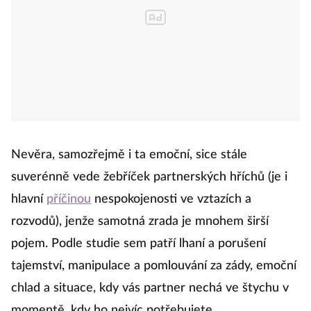
Nevěra, samozřejmě i ta emoční, sice stále
suverénně vede žebříček partnerských hříchů (je i
hlavní
příčinou
nespokojenosti ve vztazích a
rozvodů), jenže samotná zrada je mnohem širší
pojem. Podle studie sem patří lhaní a porušení
tajemství, manipulace a pomlouvání za zády, emoční
chlad a situace, kdy vás partner nechá ve štychu v
momentě, kdy ho nejvíc potřebujete.