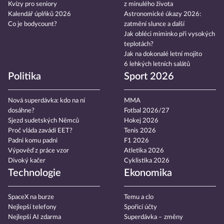
Kvízy pro seniory
z minulého života
Kalendář úplňků 2026
Astronomické úkazy 2026:
Co je bodycount?
zatmění slunce a další
Jak obléci miminko při vysokých
teplotách?
Jak na dokonalé letní mojito
6 lehkých letních salátů
Politika
Sport 2026
Nová superdávka: kdo na ní
MMA
dosáhne?
Fotbal 2026/27
Sjezd sudetských Němců
Hokej 2026
Proč vláda zavádí EET?
Tenis 2026
Padni komu padni
F1 2026
Výpověď z práce vzor
Atletika 2026
Divoký kačer
Cyklistika 2026
Technologie
Ekonomika
SpaceX na burze
Temu a clo
Nejlepší telefony
Spořicí účty
Nejlepší AI zdarma
Superdávka – změny