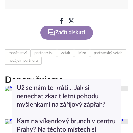
Začít diskuzi
manželství
partnerství
vztah
krize
partnerský vztah
nezájem partnera
Doporučujeme
Už se nám to krátí... Jak si
nenechat zkazit letní pohodu
myšlenkami na zářijový zápřah?
Barbora Šťastná
Cestování
Kam na víkendový brunch v centru
Prahy? Na těchto místech si