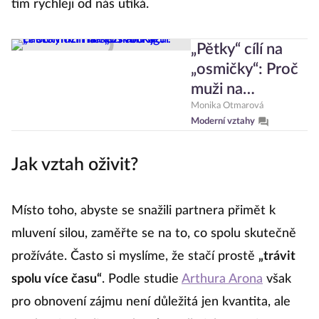
tím rychleji od nás utíká.
„Pětky“ cílí na
„osmičky“: Proč
muži na
seznamkách
Monika Otmarová
Moderní vztahy
často míří mimo
svou ligu?
Jak vztah oživit?
Místo toho, abyste se snažili partnera přimět k
mluvení silou, zaměřte se na to, co spolu skutečně
prožíváte. Často si myslíme, že stačí prostě
„trávit
spolu více času“
. Podle studie
Arthura Arona
však
pro obnovení zájmu není důležitá jen kvantita, ale