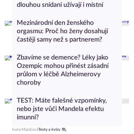
dlouhou snídani užívají i místní
Dominika Stachurová
Gastro
Mezinárodní den ženského
orgasmu: Proč ho ženy dosahují
častěji samy než s partnerem?
Anna Nováková
Moderní vztahy
Zbavíme se demence? Léky jako
Ozempic mohou přinést zásadní
průlom v léčbě Alzheimerovy
choroby
Anna Nováková
Život s nemocí
TEST: Máte falešné vzpomínky,
nebo jste vůči Mandela efektu
imunní?
Iveta Mazáčová
Testy a kvízy