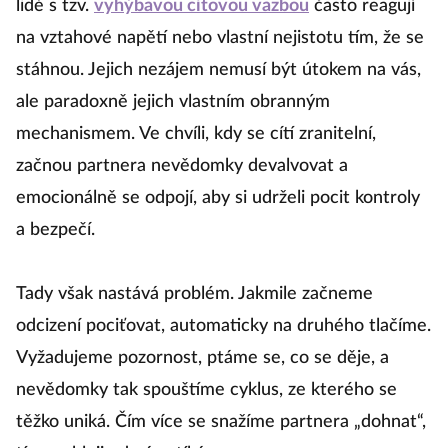
lidé s tzv.
vyhýbavou citovou vazbou
často reagují
na vztahové napětí nebo vlastní nejistotu tím, že se
stáhnou. Jejich nezájem nemusí být útokem na vás,
ale paradoxně jejich vlastním obranným
mechanismem. Ve chvíli, kdy se cítí zranitelní,
začnou partnera nevědomky devalvovat a
emocionálně se odpojí, aby si udrželi pocit kontroly
a bezpečí.
Tady však nastává problém. Jakmile začneme
odcizení pociťovat, automaticky na druhého tlačíme.
Vyžadujeme pozornost, ptáme se, co se děje, a
nevědomky tak spouštíme cyklus, ze kterého se
těžko uniká. Čím více se snažíme partnera „dohnat“,