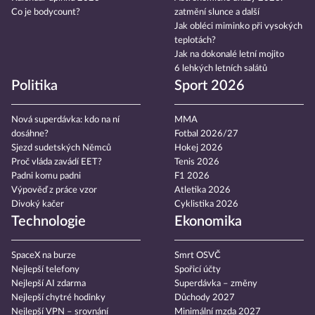
Co je bodycount?
zatmění slunce a další
Jak obléci miminko při vysokých
teplotách?
Jak na dokonalé letní mojito
6 lehkých letních salátů
Politika
Sport 2026
Nová superdávka: kdo na ní
MMA
dosáhne?
Fotbal 2026/27
Sjezd sudetských Němců
Hokej 2026
Proč vláda zavádí EET?
Tenis 2026
Padni komu padni
F1 2026
Výpověď z práce vzor
Atletika 2026
Divoký kačer
Cyklistika 2026
Technologie
Ekonomika
SpaceX na burze
Smrt OSVČ
Nejlepší telefony
Spořicí účty
Nejlepší AI zdarma
Superdávka – změny
Nejlepší chytré hodinky
Důchody 2027
Nejlepší VPN – srovnání
Minimální mzda 2027