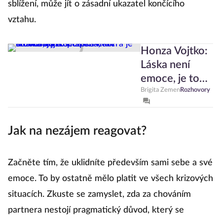
sblížení, může jít o zásadní ukazatel končícího
vztahu.
Honza Vojtko:
Láska není
emoce, je to
potřeba, která
Brigita Zemen
Rozhovory
je srovnatelná
se spánkem i
Jak na nezájem reagovat?
nutností jíst
Začněte tím, že uklidníte především sami sebe a své
emoce. To by ostatně mělo platit ve všech krizových
situacích. Zkuste se zamyslet, zda za chováním
partnera nestojí pragmatický důvod, který se