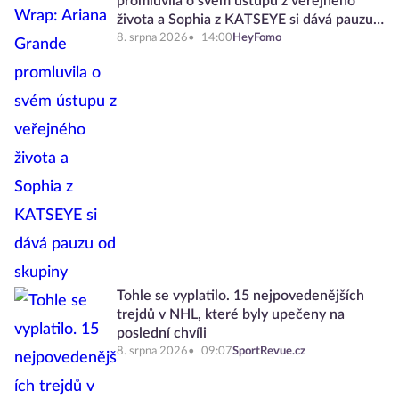
promluvila o svém ústupu z veřejného
života a Sophia z KATSEYE si dává pauzu
od skupiny
8. srpna 2026
14:00
HeyFomo
Tohle se vyplatilo. 15 nejpovedenějších
trejdů v NHL, které byly upečeny na
poslední chvíli
8. srpna 2026
09:07
SportRevue.cz