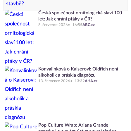
Česká společnost ornitologická slaví 100
let: Jak chrání ptáky v ČR?
8. července 2026
16:55
ABC.cz
Konvalinková o Kaiserovi: Oldřich není
alkoholik a práskla diagnózu
13. července 2026
13:32
AHA.cz
Pop Culture Wrap: Ariana Grande