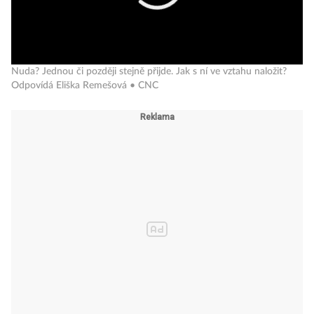
Nuda? Jednou či později stejně přijde. Jak s ní ve vztahu naložit?
Odpovídá Eliška Remešová • CNC