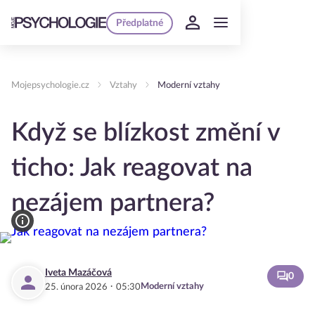
Předplatné
Mojepsychologie.cz
Vztahy
Moderní vztahy
Když se blízkost změní v
ticho: Jak reagovat na
nezájem partnera?
Iveta Mazáčová
0
·
Moderní vztahy
25. února 2026
05:30