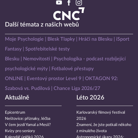
Další témata z našich webů
Moje Psychologie
Blesk Tlapky
Hráči na Blesku
iSport
Fantasy
Spotřebitelské testy
Blesku
Nemovitosti
Psychologika - podcast rozbíjející
psychologické mýty
Fotbalové přestupy
ONLINE
Eventový prostor Level 9
OKTAGON 92:
Szabová vs. Pudilová
Chance Liga 2026/27
Aktuálně
Léto 2026
Epicentrum
Karlovarský filmový festival
Neštovice: příznaky, léčba
2026
V čem jezdí Yamal a Mesii?
Znamení, že jste potkali někoho
Kvízy pro seniory
z minulého života
Kalendář úplňků 2026
Astronomické úkazy 2026: