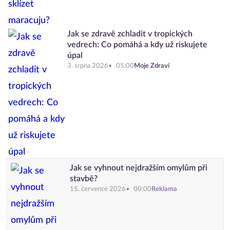
Jak se zdravě zchladit v tropických
vedrech: Co pomáhá a kdy už riskujete
úpal
3. srpna 2026
05:00
Moje Zdraví
Jak se vyhnout nejdražším omylům při
stavbě?
15. července 2026
00:00
Reklama