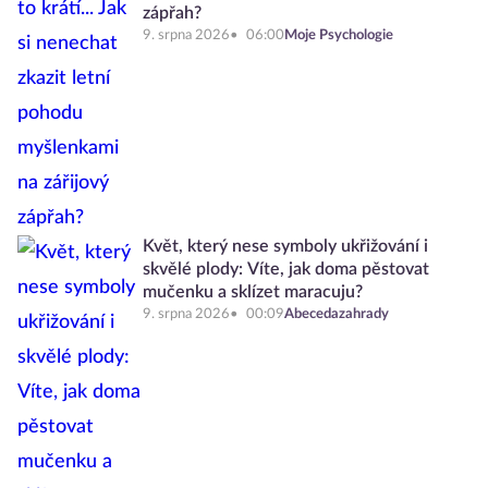
zápřah?
9. srpna 2026
06:00
Moje Psychologie
Květ, který nese symboly ukřižování i
skvělé plody: Víte, jak doma pěstovat
mučenku a sklízet maracuju?
9. srpna 2026
00:09
Abecedazahrady