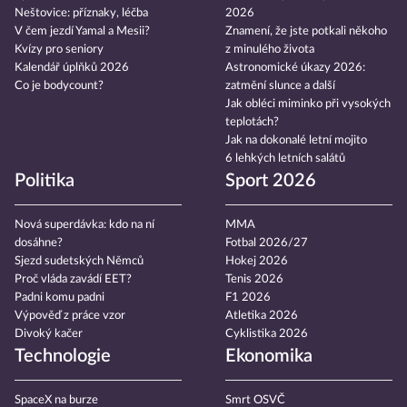
Neštovice: příznaky, léčba
2026
V čem jezdí Yamal a Mesii?
Znamení, že jste potkali někoho
Kvízy pro seniory
z minulého života
Kalendář úplňků 2026
Astronomické úkazy 2026:
Co je bodycount?
zatmění slunce a další
Jak obléci miminko při vysokých
teplotách?
Jak na dokonalé letní mojito
6 lehkých letních salátů
Politika
Sport 2026
Nová superdávka: kdo na ní
MMA
dosáhne?
Fotbal 2026/27
Sjezd sudetských Němců
Hokej 2026
Proč vláda zavádí EET?
Tenis 2026
Padni komu padni
F1 2026
Výpověď z práce vzor
Atletika 2026
Divoký kačer
Cyklistika 2026
Technologie
Ekonomika
SpaceX na burze
Smrt OSVČ