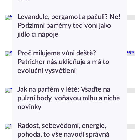
Design
Levandule, bergamot a pačuli? Ne!
Podzimní parfémy teď voní jako
jídlo či nápoje
Beauty
Proč milujeme vůni deště?
Petrichor nás uklidňuje a má to
evoluční vysvětlení
Relax
Jak na parfém v létě: Vsaďte na
pulzní body, voňavou mlhu a niche
novinky
Beauty
Radost, sebevědomí, energie,
pohoda, to vše navodí správná