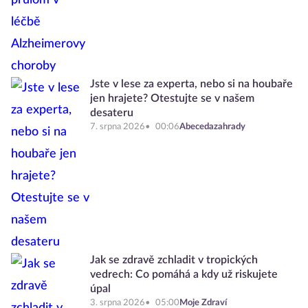
Jste v lese za experta, nebo si na houbaře
jen hrajete? Otestujte se v našem
desateru
7. srpna 2026
00:06
Abecedazahrady
Jak se zdravě zchladit v tropických
vedrech: Co pomáhá a kdy už riskujete
úpal
3. srpna 2026
05:00
Moje Zdraví