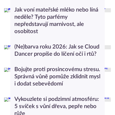
Rozhovory
Jak voní mateřské mléko nebo líná
neděle? Tyto parfémy
nepředstavují marnivost, ale
osobitost
Beauty
(Ne)barva roku 2026: Jak se Cloud
Dancer propíše do líčení očí i rtů?
Beauty
Bojujte proti prosincovému stresu.
Správná vůně pomůže zklidnit mysl
i dodat sebevědomí
Worklife Balance
Vykouzlete si podzimní atmosféru:
5 svíček s vůní dřeva, pepře nebo
růže