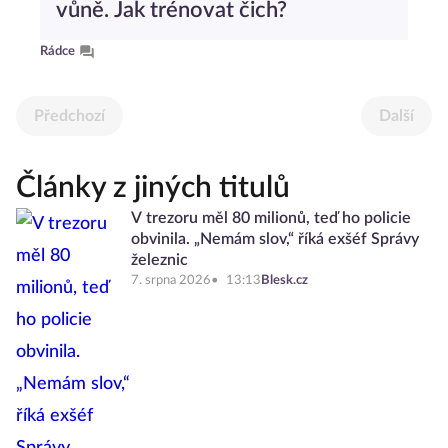
vůně. Jak trénovat čich?
Rádce
Předchozí
Další
Články z jiných titulů
V trezoru měl 80 milionů, teď ho policie
obvinila. „Nemám slov,“ říká exšéf Správy
železnic
7. srpna 2026
13:13
Blesk.cz