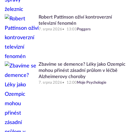
Robert Pattinson oživí kontroverzní
televizní fenomén
7. srpna 2026
13:03
Poggers
Zbavíme se demence? Léky jako Ozempic
mohou přinést zásadní průlom v léčbě
Alzheimerovy choroby
7. srpna 2026
12:00
Moje Psychologie