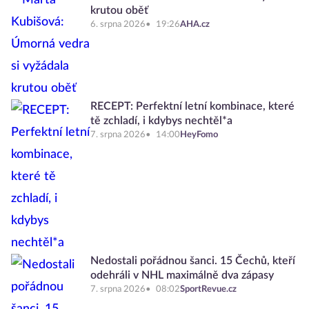
krutou oběť
6. srpna 2026
19:26
AHA.cz
RECEPT: Perfektní letní kombinace, které
tě zchladí, i kdybys nechtěl*a
7. srpna 2026
14:00
HeyFomo
Nedostali pořádnou šanci. 15 Čechů, kteří
odehráli v NHL maximálně dva zápasy
7. srpna 2026
08:02
SportRevue.cz