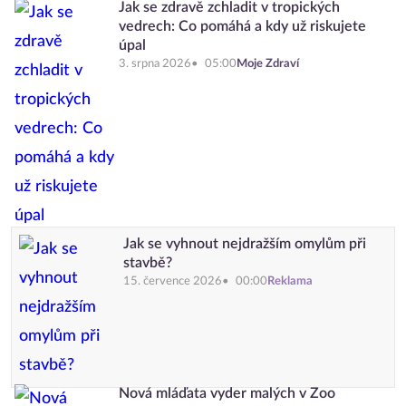
Jak se zdravě zchladit v tropických
vedrech: Co pomáhá a kdy už riskujete
úpal
3. srpna 2026
05:00
Moje Zdraví
Jak se vyhnout nejdražším omylům při
stavbě?
15. července 2026
00:00
Reklama
Nová mláďata vyder malých v Zoo