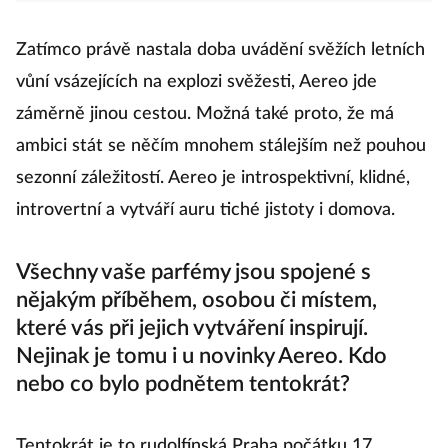
Zatímco právě nastala doba uvádění svěžích letních
vůní vsázejících na explozi svěžesti, Aereo jde
záměrně jinou cestou. Možná také proto, že má
ambici stát se něčím mnohem stálejším než pouhou
sezonní záležitostí. Aereo je introspektivní, klidné,
introvertní a vytváří auru tiché jistoty i domova.
Všechny vaše parfémy jsou spojené s
nějakým příběhem, osobou či místem,
které vás při jejich vytváření inspirují.
Nejinak je tomu i u novinky Aereo. Kdo
nebo co bylo podnětem tentokrát?
Tentokrát je to rudolfínská Praha počátku 17.