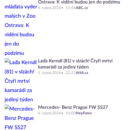
Ostrava: K vidění budou jen do podzimu
5. srpna 2026
11:46
ABC.cz
Laďa Kerndl (81) v slzách! Čtyři mrtví
kamarádi za jediný týden
5. srpna 2026
22:27
AHA.cz
Mercedes- Benz Prague FW SS27
6. srpna 2026
16:00
HeyFomo