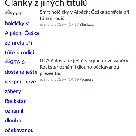
Články z jiných titulů
Smrt holčičky v Alpách: Češka zemřela při
túře s rodiči
6. srpna 2026
17:17
Blesk.cz
GTA 6 dostane ještě v srpnu nové záběry.
Rockstar oznámil dlouho očekávanou
prezentaci
6. srpna 2026
14:19
Poggers