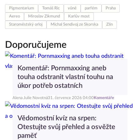
Pigmentarium
Tomáš Ric
vůně
parfém
Praha
Aereo
Miroslav Zikmund
Karlův most
Staroměstský orloj
Michal Sendivoj ze Skorska
Zlín
Doporučujeme
Komentář: Pornmaxxing aneb
touha odstranit vlastní touhu na
úkor potřeb ostatních
Alena Julie Novotná
31. července 2026 04:00
Komentáře
Vědomostní kvíz na srpen:
Otestujte svůj přehled a osvěžte
paměť