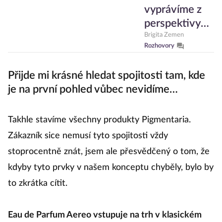
vyprávíme z
perspektivy
Monyové,
Brigita Zemen
Rozhovory
vracíme jí tím
hlas, o který
Přijde mi krásné hledat spojitosti tam, kde
přišla, říká
je na první pohled vůbec nevidíme…
producentka
Follová
Takhle stavíme všechny produkty Pigmentaria.
Zákazník sice nemusí tyto spojitosti vždy
stoprocentně znát, jsem ale přesvědčený o tom, že
kdyby tyto prvky v našem konceptu chyběly, bylo by
to zkrátka cítit.
Eau de Parfum Aereo vstupuje na trh v klasickém