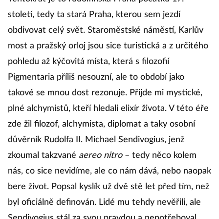
století, tedy ta stará Praha, kterou sem jezdí
obdivovat celý svět. Staroměstské náměstí, Karlův
most a pražský orloj jsou sice turistická a z určitého
pohledu až kýčovitá místa, která s filozofií
Pigmentaria příliš nesouzní, ale to období jako
takové se mnou dost rezonuje. Přijde mi mystické,
plné alchymistů, kteří hledali elixír života. V této éře
zde žil filozof, alchymista, diplomat a taky osobní
důvěrník Rudolfa II. Michael Sendivogius, jenž
zkoumal takzvané
aereo nitro
– tedy něco kolem
nás, co sice nevidíme, ale co nám dává, nebo naopak
bere život. Popsal kyslík už dvě stě let před tím, než
byl oficiálně definován. Lidé mu tehdy nevěřili, ale
Sendivogius stál za svou pravdou a nepotřeboval,