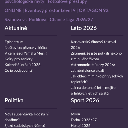
psychologické mýty
Fotbalové přestupy
ONLINE
Eventový prostor Level 9
OKTAGON 92:
Szabová vs. Pudilová
Chance Liga 2026/27
Aktuálně
Léto 2026
Epicentrum
Karlovarský filmový festival
Neštovice: příznaky, léčba
2026
V čem jezdí Yamal a Mesii?
Znamení, že jste potkali někoho
Kvízy pro seniory
z minulého života
Kalendář úplňků 2026
Astronomické úkazy 2026:
Co je bodycount?
zatmění slunce a další
Jak obléci miminko při vysokých
teplotách?
Jak na dokonalé letní mojito
6 lehkých letních salátů
Politika
Sport 2026
Nová superdávka: kdo na ní
MMA
dosáhne?
Fotbal 2026/27
Sjezd sudetských Němců
Hokej 2026