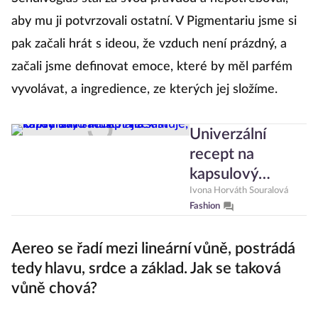
aby mu ji potvrzovali ostatní. V Pigmentariu jsme si
pak začali hrát s ideou, že vzduch není prázdný, a
začali jsme definovat emoce, které by měl parfém
vyvolávat, a ingredience, ze kterých jej složíme.
Univerzální
recept na
kapsulový
šatník?
Ivona Horváth Souralová
Fashion
Neexistuje,
každý si ho musí
Aereo se řadí mezi lineární vůně, postrádá
najít sám
tedy hlavu, srdce a základ. Jak se taková
vůně chová?