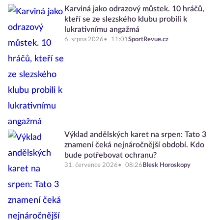
Karviná jako odrazový můstek. 10 hráčů,
kteří se ze slezského klubu probili k
lukrativnímu angažmá
6. srpna 2026
11:01
SportRevue.cz
Výklad andělských karet na srpen: Tato 3
znamení čeká nejnáročnější období. Kdo
bude potřebovat ochranu?
31. července 2026
08:26
Blesk Horoskopy