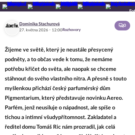
Fot
Dominika Stachurová
0
·
Rozhovory
27. května 2026
12:00
Žijeme ve světě, který je neustále přesycený
podněty, a to občas vede k tomu, že nemáme
potřebu křičet do světa, ale naopak se chceme
stáhnout do svého vlastního nitra. A přesně s touto
myšlenkou přichází český parfumérský dům
Pigmentarium, který představuje novinku Aereo.
Parfém, jenž neusiluje o nápadnost, ale spíše o
tichou a intimní všudypřítomnost. Zakladatel a
ředitel domu Tomáš Ric nám prozradil, jak celá