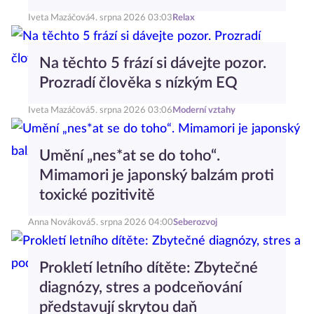
Iveta Mazáčová
4. srpna 2026 03:03
Relax
Na těchto 5 frází si dávejte pozor.
Prozradí člověka s nízkým EQ
Iveta Mazáčová
5. srpna 2026 03:06
Moderní vztahy
Umění „nes*at se do toho“.
Mimamori je japonský balzám proti
toxické pozitivitě
Anna Nováková
5. srpna 2026 04:00
Seberozvoj
Prokletí letního dítěte: Zbytečné
diagnózy, stres a podceňování
představují skrytou daň