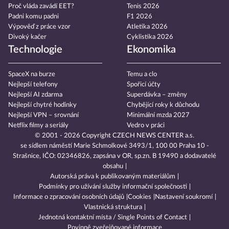
Proč vláda zavádí EET?
Tenis 2026
Padni komu padni
F1 2026
Výpověď z práce vzor
Atletika 2026
Divoký kačer
Cyklistika 2026
Technologie
Ekonomika
SpaceX na burze
Temu a clo
Nejlepší telefony
Spořicí účty
Nejlepší AI zdarma
Superdávka – změny
Nejlepší chytré hodinky
Chybějící roky k důchodu
Nejlepší VPN – srovnání
Minimální mzda 2027
Netflix filmy a seriály
Vedro v práci
© 2001 - 2026 Copyright
CZECH NEWS CENTER a.s.
se sídlem náměstí Marie Schmolkové 3493/1, 100 00 Praha 10 -
Strašnice, IČO: 02346826, zapsána v OR, sp.zn. B 19490 a dodavatelé
obsahu
Autorská práva k publikovaným materiálům
Podmínky pro užívání služby informační společnosti
Informace o zpracování osobních údajů
Cookies
Nastavení soukromí
Vlastnická struktura
Jednotná kontaktní místa / Single Points of Contact
Povinně zveřejňované informace