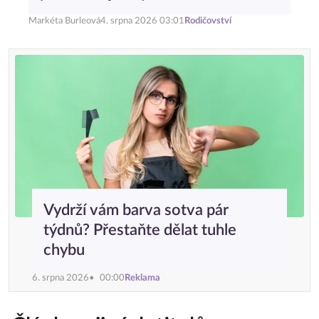
Markéta Burleová
4. srpna 2026 03:01
Rodičovství
Vydrží vám barva sotva pár
týdnů? Přestaňte dělat tuhle
chybu
6. srpna 2026
00:00
Reklama