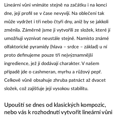
Lineární vůni vnímáte stejně na začátku i na konci
dne, její profil se v čase nevyvíjí. Na oblečení tak
může vydržet i tři nebo čtyři dny, aniž by se jakkoli
změnila. Záměrně jsme ji vytvořili ze složek, které jí
umožňují vyznívat neustále stejně. Namísto známé
olfaktorické pyramidy (hlava – srdce – základ) u ní
proto definujeme pouze tři nejvýznamnější
ingredience, jež jí dodávají charakter. V našem
případě jde o cashmeran, myrhu a růžový pepř.
Celkově vůně obsahuje zhruba patnáct až dvacet
složek, což zajišťuje její vysokou stabilitu.
Upouští se dnes od klasických kompozic,
nebo vás k rozhodnutí vytvořit lineární vůni