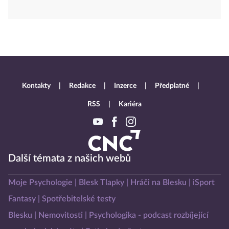
Kontakty
Redakce
Inzerce
Předplatné
RSS
Kariéra
Další témata z našich webů
Moje Psychologie
Blesk Tlapky
Hráči na Blesku
iSport
Fantasy
Spotřebitelské testy
Blesku
Nemovitosti
Psychologika - podcast rozbíjející