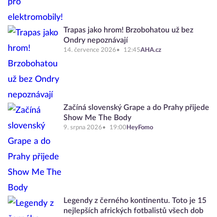
Trapas jako hrom! Brzobohatou už bez
Ondry nepoznávají
14. července 2026
12:45
AHA.cz
Začíná slovenský Grape a do Prahy přijede
Show Me The Body
9. srpna 2026
19:00
HeyFomo
Legendy z černého kontinentu. Toto je 15
nejlepších afrických fotbalistů všech dob