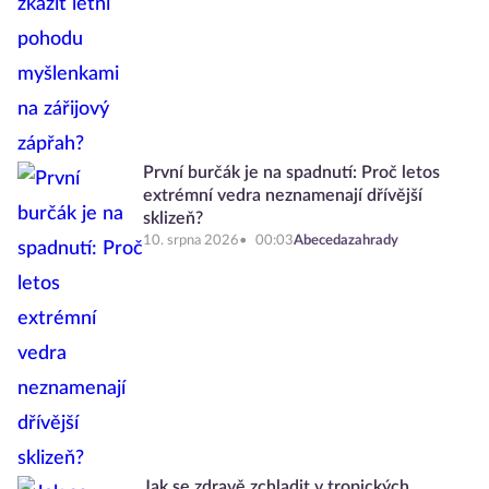
První burčák je na spadnutí: Proč letos
extrémní vedra neznamenají dřívější
sklizeň?
10. srpna 2026
00:03
Abecedazahrady
Jak se zdravě zchladit v tropických