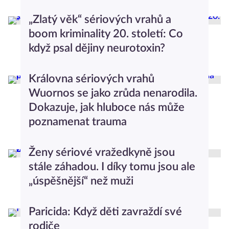
Rozhovory
„Zlatý věk“ sériových vrahů a
boom kriminality 20. století: Co
když psal dějiny neurotoxin?
Průvodce světem psychologie
Královna sériových vrahů
Wuornos se jako zrůda nenarodila.
Dokazuje, jak hluboce nás může
poznamenat trauma
Průvodce světem psychologie
Ženy sériové vražedkyně jsou
stále záhadou. I díky tomu jsou ale
„úspěšnější“ než muži
Průvodce světem psychologie
Paricida: Když děti zavraždí své
rodiče