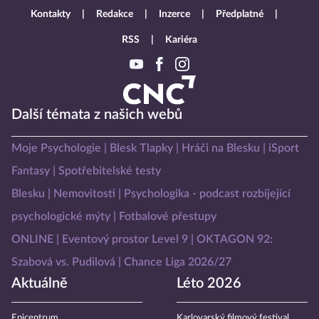
Kontakty
Redakce
Inzerce
Předplatné
RSS
Kariéra
Další témata z našich webů
Moje Psychologie
Blesk Tlapky
Hráči na Blesku
iSport
Fantasy
Spotřebitelské testy
Blesku
Nemovitosti
Psychologika - podcast rozbíjející
psychologické mýty
Fotbalové přestupy
ONLINE
Eventový prostor Level 9
OKTAGON 92:
Szabová vs. Pudilová
Chance Liga 2026/27
Aktuálně
Léto 2026
Epicentrum
Karlovarský filmový festival