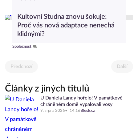
Psychologický slovníček
Kultovní Studna znovu šokuje:
Proč vás nová adaptace nenechá
klidnými?
Společnost
Předchozí
Další
Články z jiných titulů
U Daniela Landy hořelo! V památkově
chráněném domě vypalovali vosy
9. srpna 2026
14:16
Blesk.cz