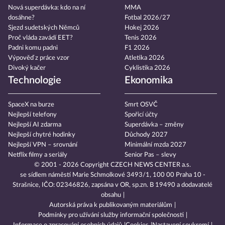
Nová superdávka: kdo na ní
MMA
dosáhne?
Fotbal 2026/27
Sjezd sudetských Němců
Hokej 2026
Proč vláda zavádí EET?
Tenis 2026
Padni komu padni
F1 2026
Výpověď z práce vzor
Atletika 2026
Divoký kačer
Cyklistika 2026
Technologie
Ekonomika
SpaceX na burze
Smrt OSVČ
Nejlepší telefony
Spořicí účty
Nejlepší AI zdarma
Superdávka – změny
Nejlepší chytré hodinky
Důchody 2027
Nejlepší VPN – srovnání
Minimální mzda 2027
Netflix filmy a seriály
Senior Pas – slevy
© 2001 - 2026 Copyright
CZECH NEWS CENTER a.s.
se sídlem náměstí Marie Schmolkové 3493/1, 100 00 Praha 10 -
Strašnice, IČO: 02346826, zapsána v OR, sp.zn. B 19490 a dodavatelé
obsahu
Autorská práva k publikovaným materiálům
Podmínky pro užívání služby informační společnosti