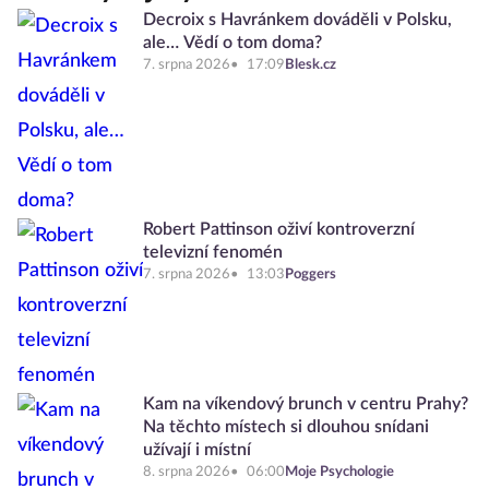
Decroix s Havránkem dováděli v Polsku,
ale… Vědí o tom doma?
7. srpna 2026
17:09
Blesk.cz
Robert Pattinson oživí kontroverzní
televizní fenomén
7. srpna 2026
13:03
Poggers
Kam na víkendový brunch v centru Prahy?
Na těchto místech si dlouhou snídani
užívají i místní
8. srpna 2026
06:00
Moje Psychologie