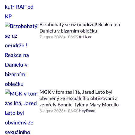
Brzobohatý se už neudržel! Reakce na
Danielu v bizarním oblečku
7. srpna 2026
08:09
AHA.cz
MGK v tom zas lítá, Jared Leto byl
obviněný ze sexuálního obtěžování a
zemřely Bonnie Tyler a Mary Morello
8. srpna 2026
08:00
HeyFomo