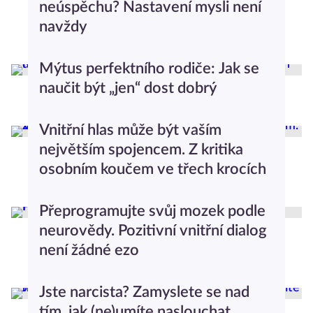
neúspěchu? Nastavení mysli není
navždy
Psychologický slovníček
Mýtus perfektního rodiče: Jak se
naučit být „jen“ dost dobrý
Rodičovství
Vnitřní hlas může být vaším
největším spojencem. Z kritika
osobním koučem ve třech krocích
Seberozvoj
Přeprogramujte svůj mozek podle
neurovědy. Pozitivní vnitřní dialog
není žádné ezo
Seberozvoj
Jste narcista? Zamyslete se nad
tím, jak (ne)umíte naslouchat