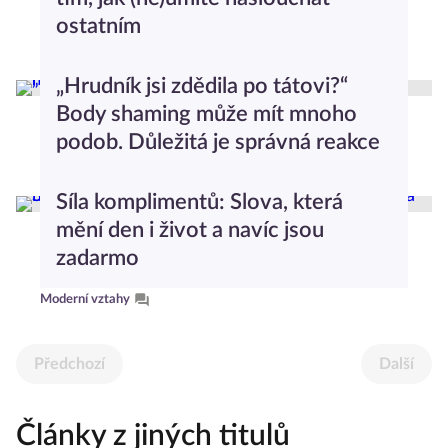
ostatním
Vztahy
„Hrudník jsi zdědila po tátovi?“
Body shaming může mít mnoho
podob. Důležitá je správná reakce
Průvodce světem psychologie
Síla komplimentů: Slova, která
mění den i život a navíc jsou
zadarmo
Moderní vztahy
Předchozí
Další
Články z jiných titulů