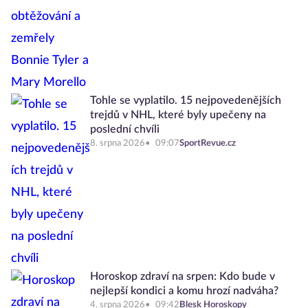
Tohle se vyplatilo. 15 nejpovedenějších
trejdů v NHL, které byly upečeny na
poslední chvíli
8. srpna 2026
09:07
SportRevue.cz
Horoskop zdraví na srpen: Kdo bude v
nejlepší kondici a komu hrozí nadváha?
4. srpna 2026
09:42
Blesk Horoskopy