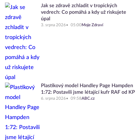
Jak se zdravě zchladit v tropických
vedrech: Co pomáhá a kdy už riskujete
úpal
3. srpna 2026
05:00
Moje Zdraví
Plastikový model Handley Page Hampden
1:72: Postavili jsme létající kufr RAF od KP
6. srpna 2026
09:58
ABC.cz