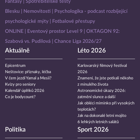
Fantasy
Spotřebitelské testy
Blesku
Nemovitosti
Psychologika - podcast rozbíjející
psychologické mýty
Fotbalové přestupy
ONLINE
Eventový prostor Level 9
OKTAGON 92:
Szabová vs. Pudilová
Chance Liga 2026/27
Aktuálně
Léto 2026
Epicentrum
Karlovarský filmový festival
Neštovice: příznaky, léčba
2026
V čem jezdí Yamal a Mesii?
Znamení, že jste potkali někoho
Kvízy pro seniory
z minulého života
Kalendář úplňků 2026
Astronomické úkazy 2026:
Co je bodycount?
zatmění slunce a další
Jak obléci miminko při vysokých
teplotách?
Jak na dokonalé letní mojito
6 lehkých letních salátů
Politika
Sport 2026