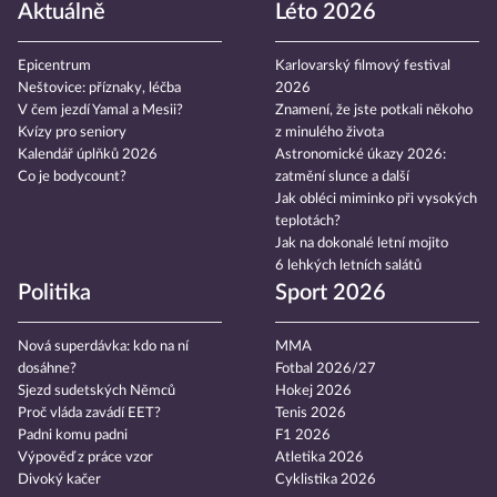
Aktuálně
Léto 2026
Epicentrum
Karlovarský filmový festival
Neštovice: příznaky, léčba
2026
V čem jezdí Yamal a Mesii?
Znamení, že jste potkali někoho
Kvízy pro seniory
z minulého života
Kalendář úplňků 2026
Astronomické úkazy 2026:
Co je bodycount?
zatmění slunce a další
Jak obléci miminko při vysokých
teplotách?
Jak na dokonalé letní mojito
6 lehkých letních salátů
Politika
Sport 2026
Nová superdávka: kdo na ní
MMA
dosáhne?
Fotbal 2026/27
Sjezd sudetských Němců
Hokej 2026
Proč vláda zavádí EET?
Tenis 2026
Padni komu padni
F1 2026
Výpověď z práce vzor
Atletika 2026
Divoký kačer
Cyklistika 2026