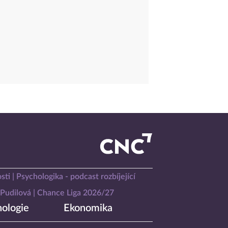
sti
Psychologika - podcast rozbíjející
Pudilová
Chance Liga 2026/27
ologie
Ekonomika