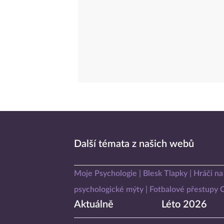
Další témata z našich webů
Moje Psychologie
Blesk Tlapky
Hráči na
psychologické mýty
Fotbalové přestupy
Aktuálně
Léto 2026