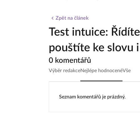
Zpět na článek
Test intuice: Řídít
pouštíte ke slovu i
0 komentářů
Výběr redakce
Nejlépe hodnocené
Vše
Seznam komentářů je prázdný.