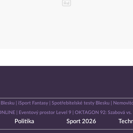
 Blesku
iSport Fantasy
Spotřebitelské testy Blesku
Nemovito
 ONLINE
Eventový prostor Level 9
OKTAGON 92: Szabová vs. 
Politika
Sport 2026
Techn