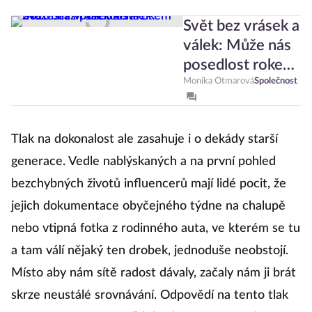
Svět bez vrásek a
válek: Může nás
posedlost rokem
2016 srazit na
Monika Otmarová
Společnost
kolena?
Tlak na dokonalost ale zasahuje i o dekády starší
generace. Vedle nablýskaných a na první pohled
bezchybných životů influencerů mají lidé pocit, že
jejich dokumentace obyčejného týdne na chalupě
nebo vtipná fotka z rodinného auta, ve kterém se tu
a tam válí nějaký ten drobek, jednoduše neobstojí.
Místo aby nám sítě radost dávaly, začaly nám ji brát
skrze neustálé srovnávání. Odpovědí na tento tlak