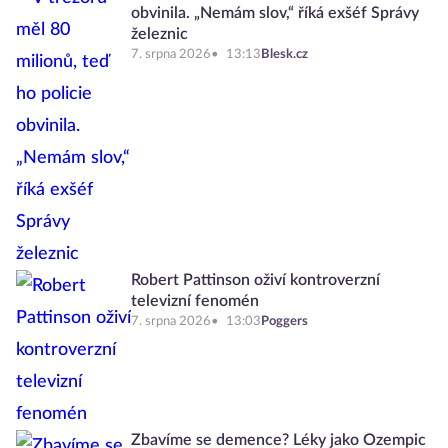
obvinila. „Nemám slov,“ říká exšéf Správy
železnic
7. srpna 2026
13:13
Blesk.cz
Robert Pattinson oživí kontroverzní
televizní fenomén
7. srpna 2026
13:03
Poggers
Zbavíme se demence? Léky jako Ozempic