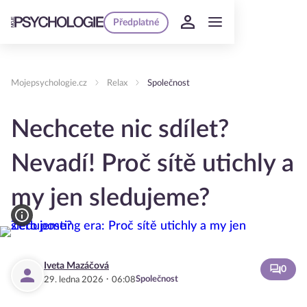
Předplatné
Mojepsychologie.cz
Relax
Společnost
Nechcete nic sdílet?
Nevadí! Proč sítě utichly a
my jen sledujeme?
Iveta Mazáčová
0
·
Společnost
29. ledna 2026
06:08