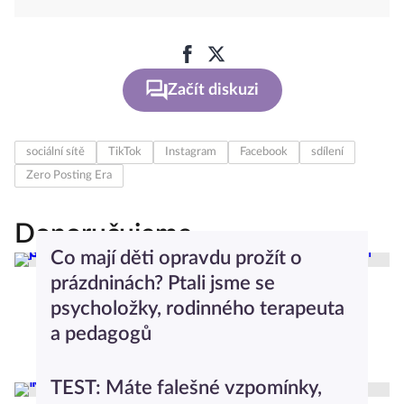
Začít diskuzi
sociální sítě
TikTok
Instagram
Facebook
sdílení
Zero Posting Era
Doporučujeme
Co mají děti opravdu prožít o
prázdninách? Ptali jsme se
psycholožky, rodinného terapeuta
a pedagogů
Kateřina Osičková
Rodičovství
TEST: Máte falešné vzpomínky,