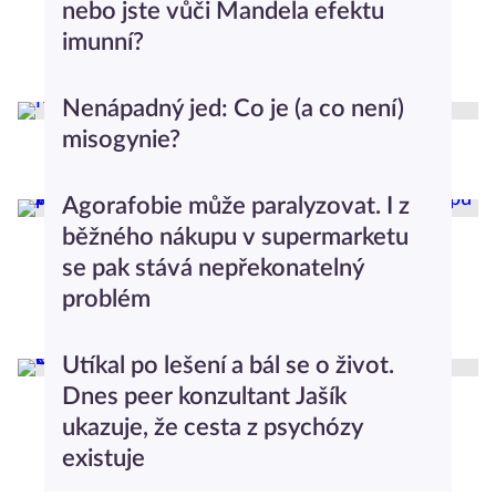
nebo jste vůči Mandela efektu
imunní?
Iveta Mazáčová
Testy a kvízy
Nenápadný jed: Co je (a co není)
misogynie?
Anna Nováková
Psychologický slovníček
Agorafobie může paralyzovat. I z
běžného nákupu v supermarketu
se pak stává nepřekonatelný
problém
Markéta Grosmanová
Průvodce světem psychologie
Utíkal po lešení a bál se o život.
Dnes peer konzultant Jašík
ukazuje, že cesta z psychózy
existuje