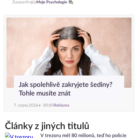
Zuzana Krajča
Moje Psychologie
Jak spolehlivě zakryjete šediny?
Tohle musíte znát
7. srpna 2026
00:00
Reklama
Články z jiných titulů
V trezoru měl 80 milionů, teď ho policie