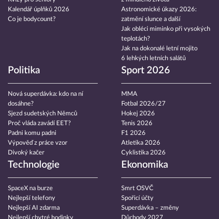
Kalendář úplňků 2026
Astronomické úkazy 2026:
Co je bodycount?
zatmění slunce a další
Jak obléci miminko při vysokých
teplotách?
Jak na dokonalé letní mojito
6 lehkých letních salátů
Politika
Sport 2026
Nová superdávka: kdo na ní
MMA
dosáhne?
Fotbal 2026/27
Sjezd sudetských Němců
Hokej 2026
Proč vláda zavádí EET?
Tenis 2026
Padni komu padni
F1 2026
Výpověď z práce vzor
Atletika 2026
Divoký kačer
Cyklistika 2026
Technologie
Ekonomika
SpaceX na burze
Smrt OSVČ
Nejlepší telefony
Spořicí účty
Nejlepší AI zdarma
Superdávka – změny
Nejlepší chytré hodinky
Důchody 2027