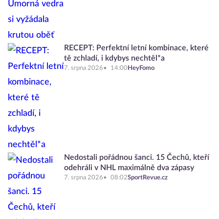
RECEPT: Perfektní letní kombinace, které
tě zchladí, i kdybys nechtěl*a
7. srpna 2026
14:00
HeyFomo
Nedostali pořádnou šanci. 15 Čechů, kteří
odehráli v NHL maximálně dva zápasy
7. srpna 2026
08:02
SportRevue.cz