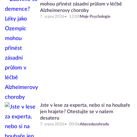
mohou přinést zásadní průlom v léčbě
Alzheimerovy choroby
7. srpna 2026
12:00
Moje Psychologie
Jste v lese za experta, nebo si na houbaře
jen hrajete? Otestujte se v našem
desateru
7. srpna 2026
00:06
Abecedazahrady