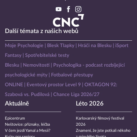
Další témata z našich webů
Moje Psychologie
Blesk Tlapky
Hráči na Blesku
iSport
Fantasy
Spotřebitelské testy
Blesku
Nemovitosti
Psychologika - podcast rozbíjející
psychologické mýty
Fotbalové přestupy
ONLINE
Eventový prostor Level 9
OKTAGON 92:
Szabová vs. Pudilová
Chance Liga 2026/27
Aktuálně
Léto 2026
Epicentrum
Karlovarský filmový festival
Neštovice: příznaky, léčba
2026
V čem jezdí Yamal a Mesii?
Znamení, že jste potkali někoho
Kvízy pro seniory
z minulého života