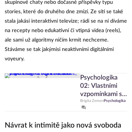
skupinové chaty nebo dočasné příspěvky typu
stories, které do druhého dne zmizí. Ze sítí se také
stala jakási interaktivní televize; rádi se na ní díváme
na recepty nebo edukativní či vtipná videa (reels),
ale sami už algoritmy ničím krmit nechceme.
Stáváme se tak jakýmisi neaktivními digitálními
voyeury.
Psychologika
02: Vlastními
vzpomínkami si
jistí nebuďte,
Brigita Zemen
Psychologika
paměť vám lže
pravidelně
Návrat k intimitě jako nová svoboda