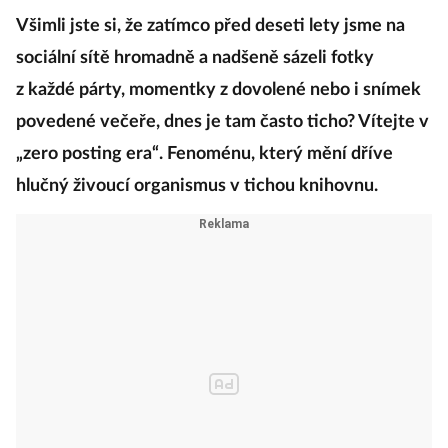
Všimli jste si, že zatímco před deseti lety jsme na
sociální sítě hromadně a nadšeně sázeli fotky
z každé párty, momentky z dovolené nebo i snímek
povedené večeře, dnes je tam často ticho? Vítejte v
„zero posting era“. Fenoménu, který mění dříve
hlučný živoucí organismus v tichou knihovnu.