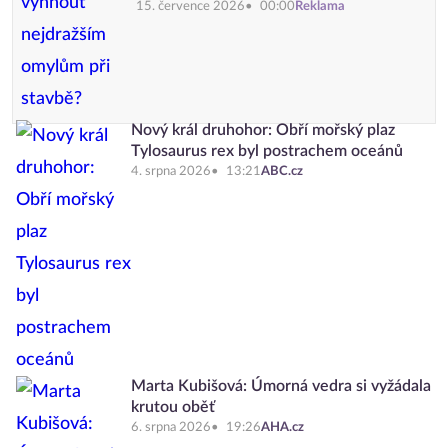
15. července 2026
00:00
Reklama
Nový král druhohor: Obří mořský plaz
Tylosaurus rex byl postrachem oceánů
4. srpna 2026
13:21
ABC.cz
Marta Kubišová: Úmorná vedra si vyžádala
krutou oběť
6. srpna 2026
19:26
AHA.cz