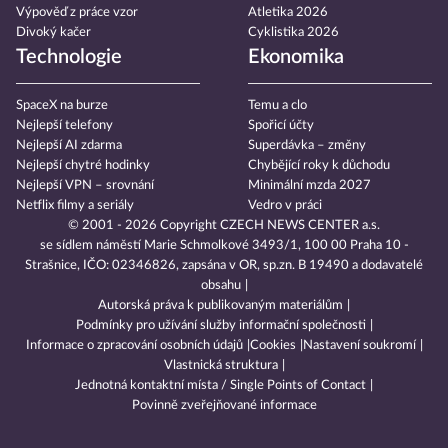
Výpověď z práce vzor
Atletika 2026
Divoký kačer
Cyklistika 2026
Technologie
Ekonomika
SpaceX na burze
Temu a clo
Nejlepší telefony
Spořicí účty
Nejlepší AI zdarma
Superdávka – změny
Nejlepší chytré hodinky
Chybějící roky k důchodu
Nejlepší VPN – srovnání
Minimální mzda 2027
Netflix filmy a seriály
Vedro v práci
© 2001 - 2026 Copyright
CZECH NEWS CENTER a.s.
se sídlem náměstí Marie Schmolkové 3493/1, 100 00 Praha 10 -
Strašnice, IČO: 02346826, zapsána v OR, sp.zn. B 19490 a dodavatelé
obsahu
Autorská práva k publikovaným materiálům
Podmínky pro užívání služby informační společnosti
Informace o zpracování osobních údajů
Cookies
Nastavení soukromí
Vlastnická struktura
Jednotná kontaktní místa / Single Points of Contact
Povinně zveřejňované informace