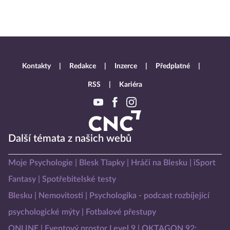
Kontakty
Redakce
Inzerce
Předplatné
RSS
Kariéra
Další témata z našich webů
Moje Psychologie
Blesk Tlapky
Hráči na Blesku
iSport
Fantasy
Spotřebitelské testy
Blesku
Nemovitosti
Psychologika - podcast rozbíjející
psychologické mýty
Fotbalové přestupy
ONLINE
Eventový prostor Level 9
OKTAGON 92: