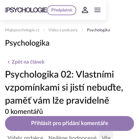
Předplatné
Mojepsychologie.cz
Videa a podcasty
Psychologika
Psychologika
Zpět na článek
Psychologika 02: Vlastními
vzpomínkami si jistí nebuďte,
paměť vám lže pravidelně
0 komentářů
Přihlásit pro přidání komentáře
Výběr redakce
Nejlépe hodnocené
Vše