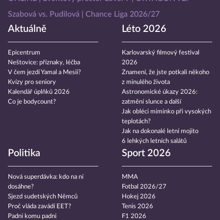
Szabová vs. Pudilová
Chance Liga 2026/27
Aktuálně
Léto 2026
Epicentrum
Karlovarský filmový festival
Neštovice: příznaky, léčba
2026
V čem jezdí Yamal a Mesii?
Znamení, že jste potkali někoho
Kvízy pro seniory
z minulého života
Kalendář úplňků 2026
Astronomické úkazy 2026:
Co je bodycount?
zatmění slunce a další
Jak obléci miminko při vysokých
teplotách?
Jak na dokonalé letní mojito
6 lehkých letních salátů
Politika
Sport 2026
Nová superdávka: kdo na ní
MMA
dosáhne?
Fotbal 2026/27
Sjezd sudetských Němců
Hokej 2026
Proč vláda zavádí EET?
Tenis 2026
Padni komu padni
F1 2026