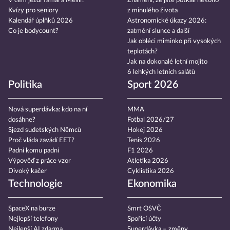
V čem jezdí Yamal a Mesii?
Znamení, že jste potkali někoho
Kvízy pro seniory
z minulého života
Kalendář úplňků 2026
Astronomické úkazy 2026:
Co je bodycount?
zatmění slunce a další
Jak obléci miminko při vysokých
teplotách?
Jak na dokonalé letní mojito
6 lehkých letních salátů
Politika
Sport 2026
Nová superdávka: kdo na ní
MMA
dosáhne?
Fotbal 2026/27
Sjezd sudetských Němců
Hokej 2026
Proč vláda zavádí EET?
Tenis 2026
Padni komu padni
F1 2026
Výpověď z práce vzor
Atletika 2026
Divoký kačer
Cyklistika 2026
Technologie
Ekonomika
SpaceX na burze
Smrt OSVČ
Nejlepší telefony
Spořicí účty
Nejlepší AI zdarma
Superdávka – změny