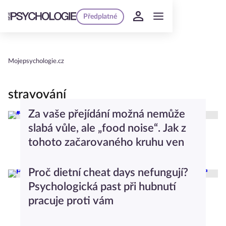
Předplatné
Mojepsychologie.cz
stravování
Za vaše přejídání možná nemůže
slabá vůle, ale „food noise“. Jak z
tohoto začarovaného kruhu ven
Společnost
Proč dietní cheat days nefungují?
Psychologická past při hubnutí
pracuje proti vám
Gastro