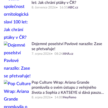
let: Jak chrání ptáky v ČR?
8. července 2026
16:55
ABC.cz
Dojemné poselství Pavlové narazilo: Zase
se přetvařuje!
7. srpna 2026
08:24
AHA.cz
Pop Culture Wrap: Ariana Grande
promluvila o svém ústupu z veřejného
života a Sophia z KATSEYE si dává pauzu
od skupiny
8. srpna 2026
14:00
HeyFomo