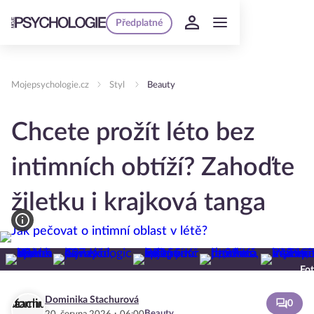
Předplatné
Mojepsychologie.cz
Styl
Beauty
Chcete prožít léto bez
intimních obtíží? Zahoďte
žiletku i krajková tanga
Fot
Dominika Stachurová
0
·
Beauty