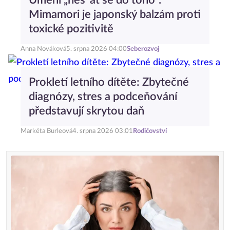
Umění „nes*at se do toho“.
Mimamori je japonský balzám proti
toxické pozitivitě
Anna Nováková
5. srpna 2026 04:00
Seberozvoj
Prokletí letního dítěte: Zbytečné
diagnózy, stres a podceňování
představují skrytou daň
Markéta Burleová
4. srpna 2026 03:01
Rodičovství