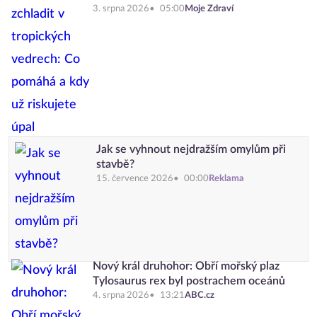
3. srpna 2026
05:00
Moje Zdraví
Jak se vyhnout nejdražším omylům při
stavbě?
15. července 2026
00:00
Reklama
Nový král druhohor: Obří mořský plaz
Tylosaurus rex byl postrachem oceánů
4. srpna 2026
13:21
ABC.cz