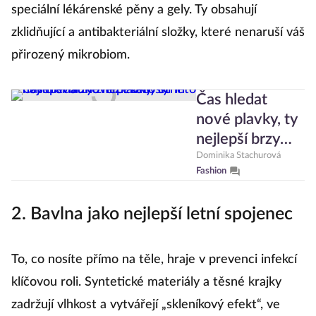
speciální lékárenské pěny a gely. Ty obsahují
zklidňující a antibakteriální složky, které nenaruší váš
přirozený mikrobiom.
Čas hledat
nové plavky, ty
nejlepší brzy
zmizí! Letošní
Dominika Stachurová
Fashion
léto navíc
ovládne
2. Bavlna jako nejlepší letní spojenec
nečekaný střih
To, co nosíte přímo na těle, hraje v prevenci infekcí
klíčovou roli. Syntetické materiály a těsné krajky
zadržují vlhkost a vytvářejí „skleníkový efekt“, ve