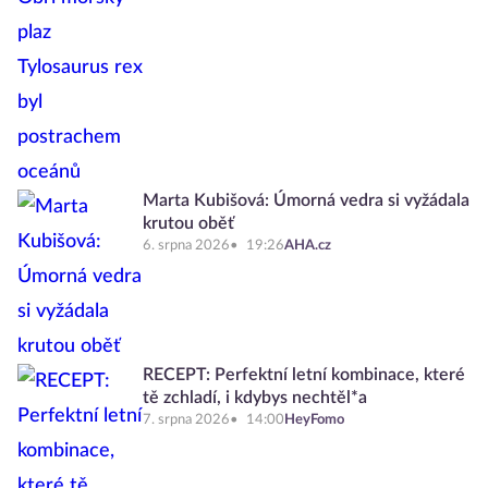
Marta Kubišová: Úmorná vedra si vyžádala
krutou oběť
6. srpna 2026
19:26
AHA.cz
RECEPT: Perfektní letní kombinace, které
tě zchladí, i kdybys nechtěl*a
7. srpna 2026
14:00
HeyFomo