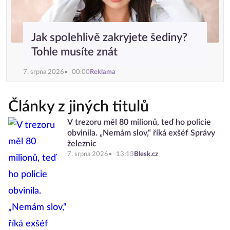
Jak spolehlivě zakryjete šediny?
Tohle musíte znát
7. srpna 2026
00:00
Reklama
Články z jiných titulů
V trezoru měl 80 milionů, teď ho policie
obvinila. „Nemám slov,“ říká exšéf Správy
železnic
7. srpna 2026
13:13
Blesk.cz