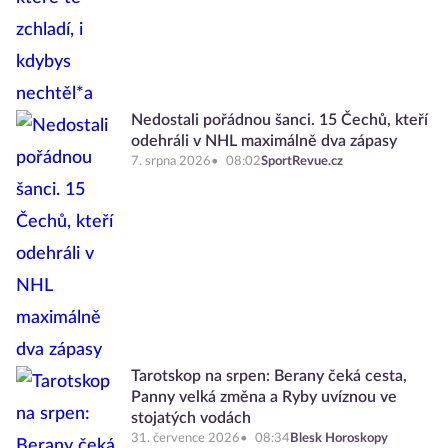
Nedostali pořádnou šanci. 15 Čechů, kteří
odehráli v NHL maximálně dva zápasy
7. srpna 2026
08:02
SportRevue.cz
Tarotskop na srpen: Berany čeká cesta,
Panny velká změna a Ryby uvíznou ve
stojatých vodách
31. července 2026
08:34
Blesk Horoskopy