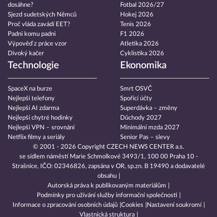
dosáhne?
Fotbal 2026/27
Sjezd sudetských Němců
Hokej 2026
Proč vláda zavádí EET?
Tenis 2026
Padni komu padni
F1 2026
Výpověď z práce vzor
Atletika 2026
Divoký kačer
Cyklistika 2026
Technologie
Ekonomika
SpaceX na burze
Smrt OSVČ
Nejlepší telefony
Spořicí účty
Nejlepší AI zdarma
Superdávka – změny
Nejlepší chytré hodinky
Důchody 2027
Nejlepší VPN – srovnání
Minimální mzda 2027
Netflix filmy a seriály
Senior Pas – slevy
© 2001 - 2026 Copyright
CZECH NEWS CENTER a.s.
se sídlem náměstí Marie Schmolkové 3493/1, 100 00 Praha 10 -
Strašnice, IČO: 02346826, zapsána v OR, sp.zn. B 19490 a dodavatelé
obsahu
Autorská práva k publikovaným materiálům
Podmínky pro užívání služby informační společnosti
Informace o zpracování osobních údajů
Cookies
Nastavení soukromí
Vlastnická struktura