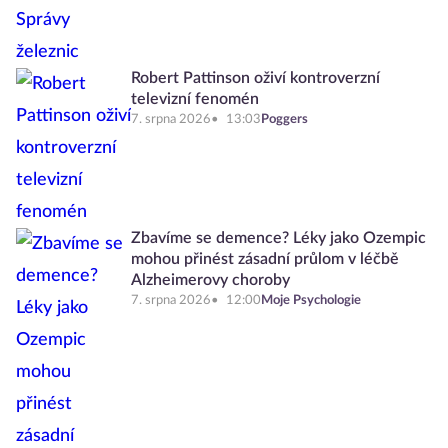
Robert Pattinson oživí kontroverzní
televizní fenomén
7. srpna 2026
13:03
Poggers
Zbavíme se demence? Léky jako Ozempic
mohou přinést zásadní průlom v léčbě
Alzheimerovy choroby
7. srpna 2026
12:00
Moje Psychologie