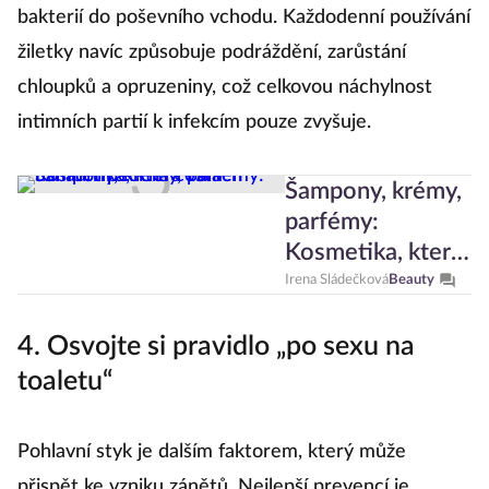
bakterií do poševního vchodu. Každodenní používání
žiletky navíc způsobuje podráždění, zarůstání
chloupků a opruzeniny, což celkovou náchylnost
intimních partií k infekcím pouze zvyšuje.
Šampony, krémy,
parfémy:
Kosmetika, která
vám usnadní péči
Irena Sládečková
Beauty
na cestách
4. Osvojte si pravidlo „po sexu na
toaletu“
Pohlavní styk je dalším faktorem, který může
přispět ke vzniku zánětů. Nejlepší prevencí je