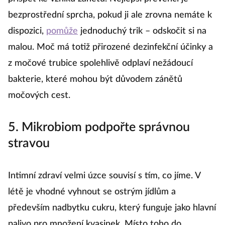
bezprostřední sprcha, pokud ji ale zrovna nemáte k
dispozici,
pomůže
jednoduchý trik – odskočit si na
malou. Moč má totiž přirozené dezinfekční účinky a
z močové trubice spolehlivě odplaví nežádoucí
bakterie, které mohou být důvodem zánětů
močových cest.
5. Mikrobiom podpořte správnou
stravou
Intimní zdraví velmi úzce souvisí s tím, co jíme. V
létě je vhodné vyhnout se ostrým jídlům a
především nadbytku cukru, který funguje jako hlavní
palivo pro množení kvasinek. Místo toho do