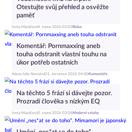
Otestujte svůj přehled a osvěžte
paměť
Iveta Mazáčová
4. srpna 2026 03:03
Relax
Komentář: Pornmaxxing aneb
touha odstranit vlastní touhu na
úkor potřeb ostatních
Alena Julie Novotná
31. července 2026 04:00
Komentáře
Na těchto 5 frází si dávejte pozor.
Prozradí člověka s nízkým EQ
Iveta Mazáčová
5. srpna 2026 03:06
Moderní vztahy