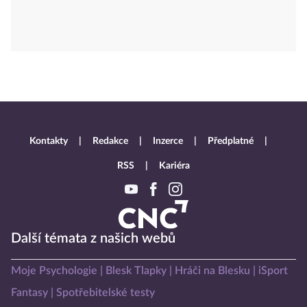
Kontakty
Redakce
Inzerce
Předplatné
RSS
Kariéra
Další témata z našich webů
Moje Psychologie
Blesk Tlapky
Hráči na Blesku
iSport
Fantasy
Spotřebitelské testy