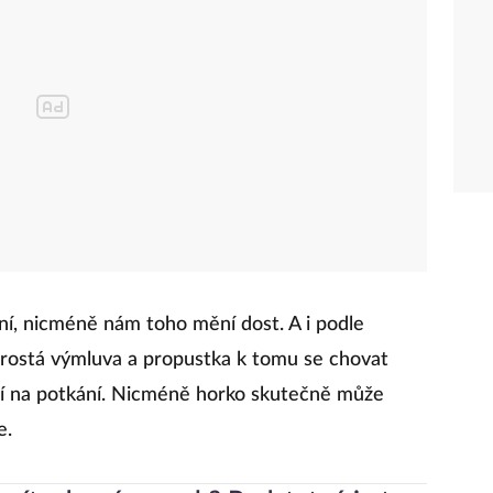
í, nicméně nám toho mění dost. A i podle
prostá výmluva a propustka k tomu se chovat
áží na potkání. Nicméně horko skutečně může
se.