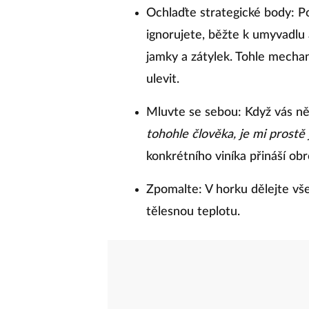
Ochlaďte strategické body: Po
ignorujete, běžte k umyvadlu 
jamky a zátylek. Tohle mecha
ulevit.
Mluvte se sebou: Když vás něk
tohohle člověka, je mi prostě
konkrétního viníka přináší ob
Zpomalte: V horku dělejte vše
tělesnou teplotu.