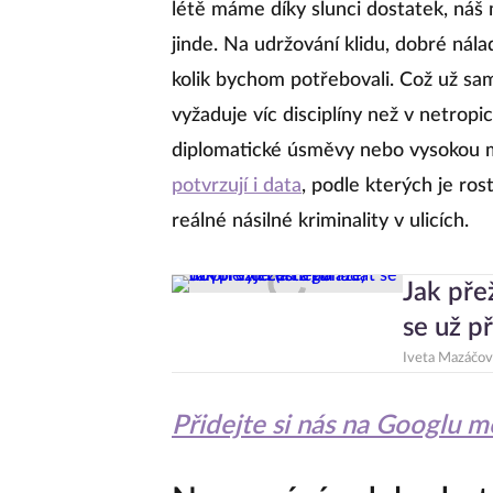
létě máme díky slunci dostatek, ná
jinde. Na udržování klidu, dobré nála
kolik bychom potřebovali. Což už s
vyžaduje víc disciplíny než v netrop
diplomatické úsměvy nebo vysokou m
potvrzují i data
, podle kterých je ro
reálné násilné kriminality v ulicích.
Jak pře
se už př
Iveta Mazáčov
Přidejte si nás na Googlu 