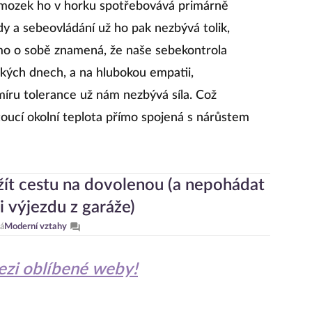
š mozek ho v horku spotřebovává primárně
dy a sebeovládání už ho pak nezbývá tolik,
amo o sobě znamená, že naše sebekontrola
ických dnech, a na hlubokou empatii,
íru tolerance už nám nezbývá síla. Což
stoucí okolní teplota přímo spojená s nárůstem
žít cestu na dovolenou (a nepohádat
i výjezdu z garáže)
á
Moderní vztahy
mezi oblíbené weby!