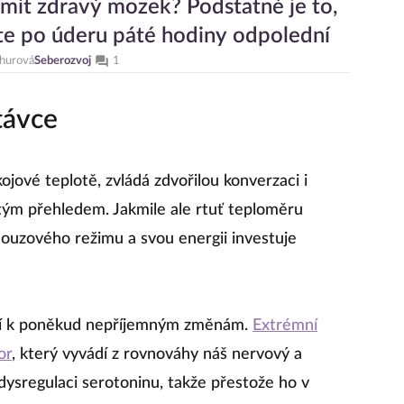
mít zdravý mozek? Podstatné je to,
te po úderu páté hodiny odpolední
churová
Seberozvoj
1
távce
ojové teplotě, zvládá zdvořilou konverzaci i
tým přehledem. Jakmile ale rtuť teploměru
ouzového režimu a svou energii investuje
zí k poněkud nepříjemným změnám.
Extrémní
or
, který vyvádí z rovnováhy náš nervový a
dysregulaci serotoninu, takže přestože ho v