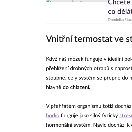
Chcete 
co dělá
Dominika Sta
Vnitřní termostat ve s
Když náš mozek funguje v ideální pok
přehlížení drobných otrapů s napros
stoupne, celý systém se přepne do n
hlavně do chlazení.
V přehřátém organismu totiž dochá
horko
funguje jako silný fyzický
stres
hormonální systém. Navíc dochází k 