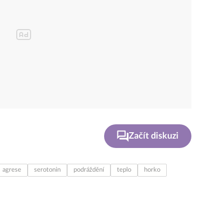
Začít diskuzi
agrese
serotonin
podráždění
teplo
horko