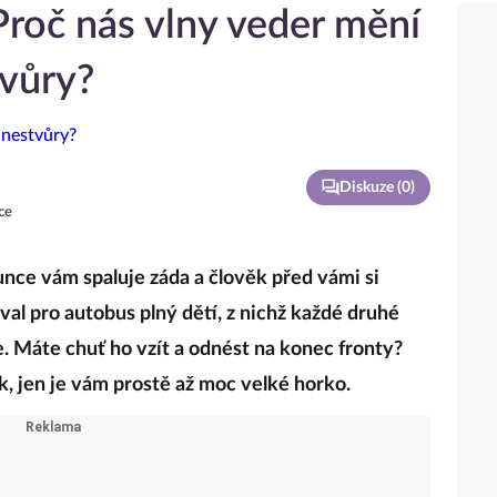
Proč nás vlny veder mění
vůry?
Diskuze (
0
)
ce
lunce vám spaluje záda a člověk před vámi si
al pro autobus plný dětí, z nichž každé druhé
. Máte chuť ho vzít a odnést na konec fronty?
, jen je vám prostě až moc velké horko.