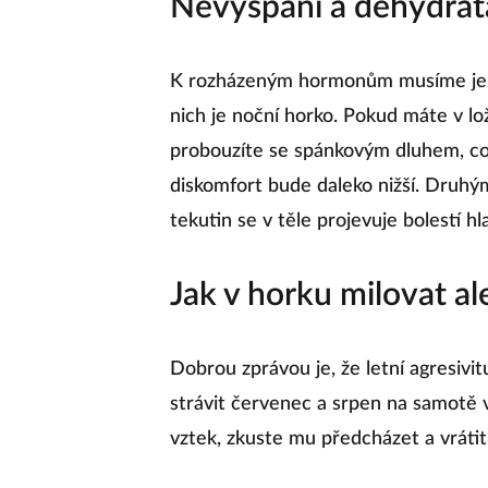
Nevyspání a dehydrat
K rozházeným hormonům musíme ještě 
nich je noční horko. Pokud máte v lož
probouzíte se spánkovým dluhem, co
diskomfort bude daleko nižší. Druh
tekutin se v těle projevuje bolestí h
Jak v horku milovat al
Dobrou zprávou je, že letní agresivi
strávit červenec a srpen na samotě v
vztek, zkuste mu předcházet a vrát