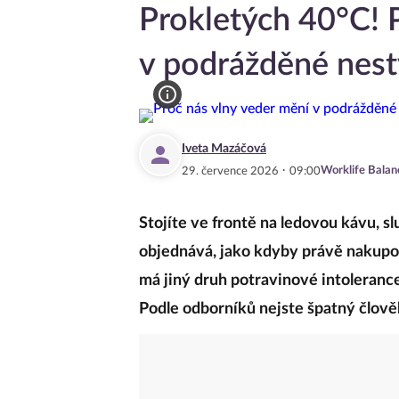
Prokletých 40°C! 
v podrážděné nest
Iveta Mazáčová
·
Worklife Balan
29. července 2026
09:00
Stojíte ve frontě na ledovou kávu, s
objednává, jako kdyby právě nakupov
má jiný druh potravinové intolerance
Podle odborníků nejste špatný člověk