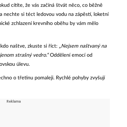
kud cítíte, že vás začíná štvát něco, co běžně
a nechte si téct ledovou vodu na zápěstí, loketní
nické zchlazení krevního oběhu by vám mělo
do naštve, zkuste si říct:
„Nejsem naštvaný na
 jenom strašný vedro.“
Oddělení emocí od
rovskou úlevu.
chno o třetinu pomaleji. Rychlé pohyby zvyšují