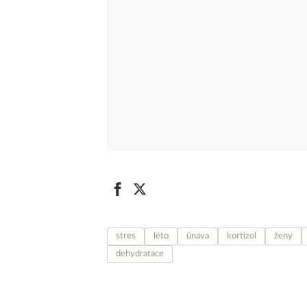
stres
léto
únava
kortizol
ženy
dehydratace