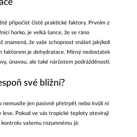
ace
připočíst čistě praktické faktory. Prvním z
nici horko, je velká šance, že se ráno
ž znamená, že vaše schopnost snášet jakýkoli
ým faktorem je dehydratace. Mírný nedostatek
lavy, únavou, ale také nárůstem podrážděnosti.
espoň své bližní?
tu nemusíte jen pasivně přetrpět nebo kvůli ní
 lese. Pokud ve vás tropické teploty otevírají
it kontrolu vašemu rozumnému já: