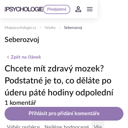
Předplatné
Mojepsychologie.cz
Vztahy
Seberozvoj
Seberozvoj
Zpět na článek
Chcete mít zdravý mozek?
Podstatné je to, co děláte po
úderu páté hodiny odpolední
1 komentář
Přihlásit pro přidání komentáře
Výběr redakce
Nejlépe hodnocené
Vše