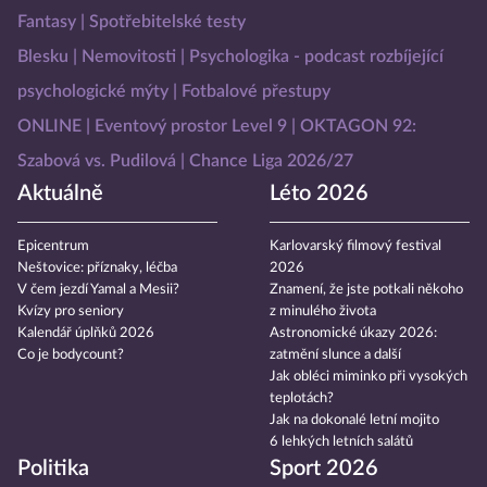
Fantasy
Spotřebitelské testy
Blesku
Nemovitosti
Psychologika - podcast rozbíjející
psychologické mýty
Fotbalové přestupy
ONLINE
Eventový prostor Level 9
OKTAGON 92:
Szabová vs. Pudilová
Chance Liga 2026/27
Aktuálně
Léto 2026
Epicentrum
Karlovarský filmový festival
Neštovice: příznaky, léčba
2026
V čem jezdí Yamal a Mesii?
Znamení, že jste potkali někoho
Kvízy pro seniory
z minulého života
Kalendář úplňků 2026
Astronomické úkazy 2026:
Co je bodycount?
zatmění slunce a další
Jak obléci miminko při vysokých
teplotách?
Jak na dokonalé letní mojito
6 lehkých letních salátů
Politika
Sport 2026