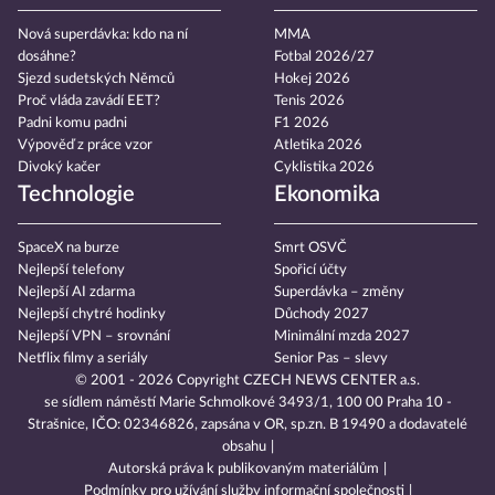
Nová superdávka: kdo na ní
MMA
dosáhne?
Fotbal 2026/27
Sjezd sudetských Němců
Hokej 2026
Proč vláda zavádí EET?
Tenis 2026
Padni komu padni
F1 2026
Výpověď z práce vzor
Atletika 2026
Divoký kačer
Cyklistika 2026
Technologie
Ekonomika
SpaceX na burze
Smrt OSVČ
Nejlepší telefony
Spořicí účty
Nejlepší AI zdarma
Superdávka – změny
Nejlepší chytré hodinky
Důchody 2027
Nejlepší VPN – srovnání
Minimální mzda 2027
Netflix filmy a seriály
Senior Pas – slevy
© 2001 - 2026 Copyright
CZECH NEWS CENTER a.s.
se sídlem náměstí Marie Schmolkové 3493/1, 100 00 Praha 10 -
Strašnice, IČO: 02346826, zapsána v OR, sp.zn. B 19490 a dodavatelé
obsahu
Autorská práva k publikovaným materiálům
Podmínky pro užívání služby informační společnosti