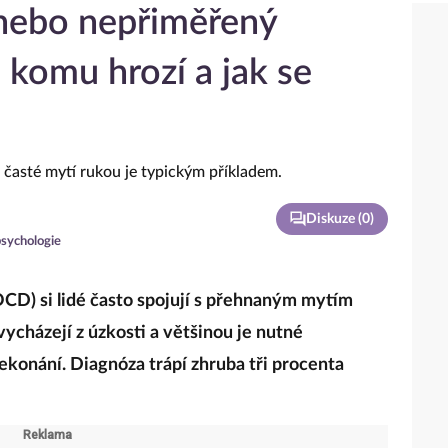
 nebo nepřiměřený
 komu hrozí a jak se
Diskuze (
0
)
sychologie
D) si lidé často spojují s přehnaným mytím
vycházejí z úzkosti a většinou je nutné
ekonání. Diagnóza trápí zhruba tři procenta