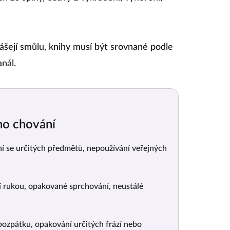
nášejí smůlu, knihy musí být srovnané podle
nál.
ho chování
 se určitých předmětů, nepoužívání veřejných
 rukou, opakované sprchování, neustálé
pozpátku, opakování určitých frází nebo