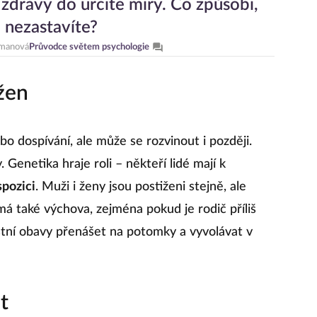
e zdravý do určité míry. Co způsobí,
 nezastavíte?
manová
Průvodce světem psychologie
žen
o dospívání, ale může se rozvinout i později.
 Genetika hraje roli – někteří lidé mají k
pozici
. Muži i ženy jsou postiženi stejně, ale
má také výchova, zejména pokud je rodič příliš
astní obavy přenášet na potomky a vyvolávat v
t