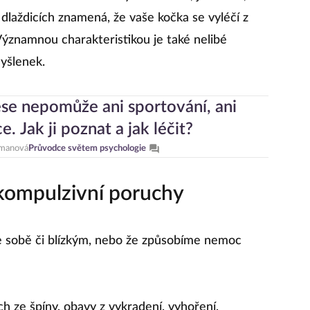
dlaždicích znamená, že vaše kočka se vyléčí z
 Významnou charakteristikou je také nelibé
myšlenek.
se nepomůže ani sportování, ani
. Jak ji poznat a jak léčit?
manová
Průvodce světem psychologie
kompulzivní poruchy
me sobě či blízkým, nebo že způsobíme nemoc
ch ze špíny, obavy z vykradení, vyhoření,