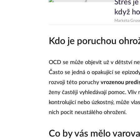
Stres j
když ho
Markéta Gros
Kdo je poruchou ohro
OCD se může objevit už v dětství neb
Často se jedná o opakující se epizody.
rozvoji této poruchy
vrozenou predis
ženy častěji vyhledávají pomoc. Vliv 
kontrolující nebo úzkostný, může vl
nich pocit neustálého ohrožení.
Co by vás mělo varova