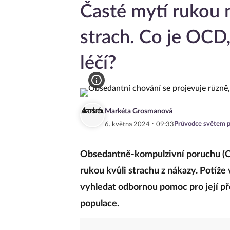
Časté mytí rukou
strach. Co je OCD,
léčí?
Markéta Grosmanová
·
Průvodce světem p
6. května 2024
09:33
Obsedantně-kompulzivní poruchu (OC
rukou kvůli strachu z nákazy. Potíže 
vyhledat odbornou pomoc pro její př
populace.