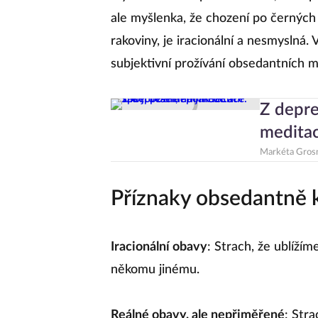
ale myšlenka, že chození po černých 
rakoviny, je iracionální a nesmyslná.
subjektivní prožívání obsedantních 
Z depre
meditace
Markéta Gros
Příznaky obsedantně 
Iracionální obavy
: Strach, že ublíží
někomu jinému.
Reálné obavy, ale nepřiměřené
: Stra