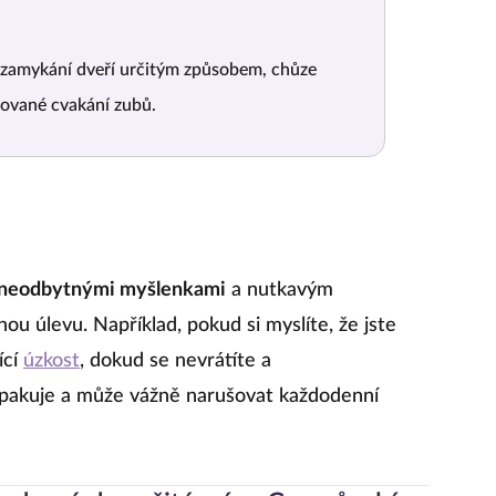
amykání dveří určitým způsobem, chůze
kované cvakání zubů.
neodbytnými myšlenkami
a nutkavým
ou úlevu. Například, pokud si myslíte, že jste
ící
úzkost
, dokud se nevrátíte a
 opakuje a může vážně narušovat každodenní