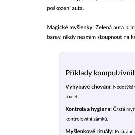
poškození auta.
Magické myšlenky
: Zelená auta při
barev, nikdy nesmím stoupnout na ka
Příklady kompulzivní
Vyhýbavé chování:
Nedotýkání
toalet.
Kontrola a hygiena:
Časté mytí
kontrolování zámků.
Myšlenkové rituály:
Počítání 