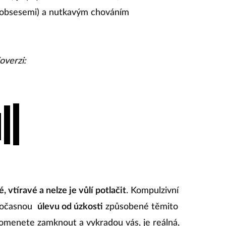
(obsesemi) a nutkavým chováním
overzi:
 vtíravé a nelze je vůlí potlačit
. Kompulzivní
 dočasnou
úlevu od úzkosti
způsobené těmito
omenete zamknout a vykradou vás, je reálná,