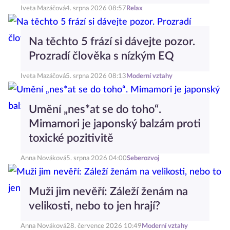
Iveta Mazáčová
4. srpna 2026 08:57
Relax
Na těchto 5 frází si dávejte pozor.
Prozradí člověka s nízkým EQ
Iveta Mazáčová
5. srpna 2026 08:13
Moderní vztahy
Umění „nes*at se do toho“.
Mimamori je japonský balzám proti
toxické pozitivitě
Anna Nováková
5. srpna 2026 04:00
Seberozvoj
Muži jim nevěří: Záleží ženám na
velikosti, nebo to jen hrají?
Anna Nováková
28. července 2026 10:49
Moderní vztahy