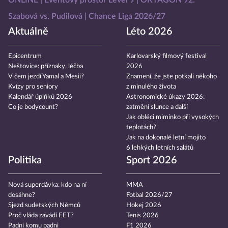
Szabová vs. Pudilová
Chance Liga 2026/27
Aktuálně
Léto 2026
Epicentrum
Karlovarský filmový festival
Neštovice: příznaky, léčba
2026
V čem jezdí Yamal a Mesii?
Znamení, že jste potkali někoho
Kvízy pro seniory
z minulého života
Kalendář úplňků 2026
Astronomické úkazy 2026:
Co je bodycount?
zatmění slunce a další
Jak obléci miminko při vysokých
teplotách?
Jak na dokonalé letní mojito
6 lehkých letních salátů
Politika
Sport 2026
Nová superdávka: kdo na ní
MMA
dosáhne?
Fotbal 2026/27
Sjezd sudetských Němců
Hokej 2026
Proč vláda zavádí EET?
Tenis 2026
Padni komu padni
F1 2026