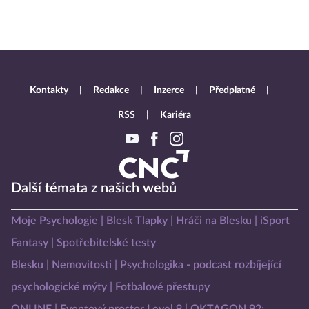
Kontakty
Redakce
Inzerce
Předplatné
RSS
Kariéra
Další témata z našich webů
Moje Psychologie
Blesk Tlapky
Hráči na Blesku
iSport
Fantasy
Spotřebitelské testy
Blesku
Nemovitosti
Psychologika - podcast rozbíjející
psychologické mýty
Fotbalové přestupy
ONLINE
Eventový prostor Level 9
OKTAGON 92: