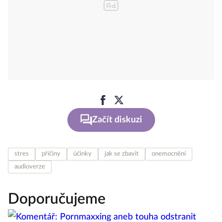
Začít diskuzi
stres
příčiny
účinky
jak se zbavit
onemocnění
audioverze
Doporučujeme