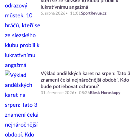
kteří se ze slezského klubu probili k
lukrativnímu angažmá
6. srpna 2026
11:01
SportRevue.cz
Výklad andělských karet na srpen: Tato 3
znamení čeká nejnáročnější období. Kdo
bude potřebovat ochranu?
31. července 2026
08:26
Blesk Horoskopy