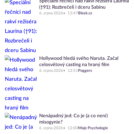
Speciální řečníci nad rakví režiséra Laurina
(†91): Rozbrečeli i dceru Sabinu
6. srpna 2026
13:47
Blesk.cz
Hollywood hledá svého Naruta. Začal
celosvětový casting na hraný film
6. srpna 2026
12:51
Poggers
Nenápadný jed: Co je (a co není)
misogynie?
6. srpna 2026
12:00
Moje Psychologie