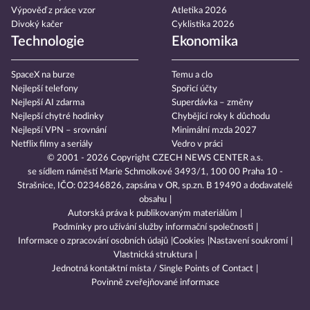
Výpověď z práce vzor
Atletika 2026
Divoký kačer
Cyklistika 2026
Technologie
Ekonomika
SpaceX na burze
Temu a clo
Nejlepší telefony
Spořicí účty
Nejlepší AI zdarma
Superdávka – změny
Nejlepší chytré hodinky
Chybějící roky k důchodu
Nejlepší VPN – srovnání
Minimální mzda 2027
Netflix filmy a seriály
Vedro v práci
© 2001 - 2026 Copyright
CZECH NEWS CENTER a.s.
se sídlem náměstí Marie Schmolkové 3493/1, 100 00 Praha 10 -
Strašnice, IČO: 02346826, zapsána v OR, sp.zn. B 19490 a dodavatelé
obsahu
Autorská práva k publikovaným materiálům
Podmínky pro užívání služby informační společnosti
Informace o zpracování osobních údajů
Cookies
Nastavení soukromí
Vlastnická struktura
Jednotná kontaktní místa / Single Points of Contact
Povinně zveřejňované informace