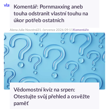
Komentář: Pornmaxxing aneb
touha odstranit vlastní touhu na
úkor potřeb ostatních
Alena Julie Novotná
31. července 2026 09:11
Komentáře
Vědomostní kvíz na srpen:
Otestujte svůj přehled a osvěžte
paměť