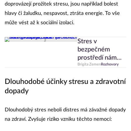
doprovázejí prožitek stresu, jsou například bolest
hlavy či žaludku, nespavost, ztráta energie. To vše
může vést až k sociální izolaci.
Stres v
bezpečném
prostředí nám
prospívá, říká
Brigita Zemen
Rozhovory
antropoložka
Dlouhodobé účinky stresu a zdravotní
Lucie Ráčková
dopady
Dlouhodobý stres neboli distres má závažné dopady
na zdraví. Zvyšuje riziko vzniku těchto nemocí: