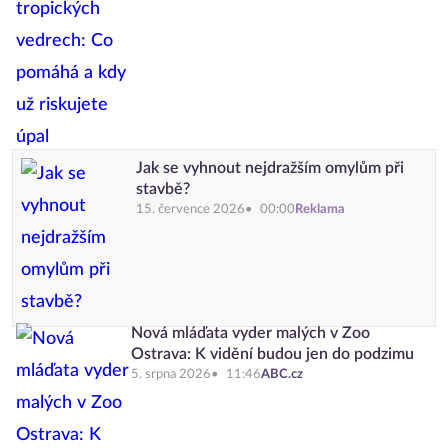
Jak se vyhnout nejdražším omylům při
stavbě?
15. července 2026
00:00
Reklama
Nová mláďata vyder malých v Zoo
Ostrava: K vidění budou jen do podzimu
5. srpna 2026
11:46
ABC.cz