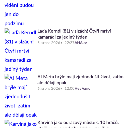
Laďa Kerndl (81) v slzách! Čtyři mrtví
kamarádi za jediný týden
5. srpna 2026
22:27
AHA.cz
AI Meta brýle mají zjednodušit život, zatím
ale dělají opak
6. srpna 2026
12:00
HeyFomo
Karviná jako odrazový můstek. 10 hráčů,