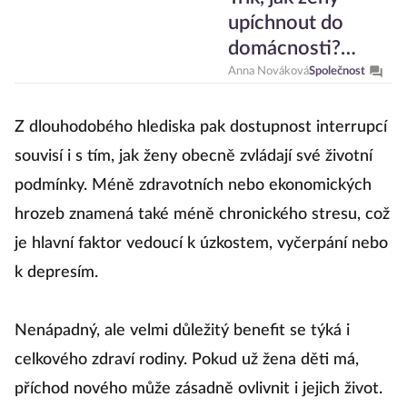
upíchnout do
domácnosti?
Mýtus
Anna Nováková
Společnost
biologických hodin
Z dlouhodobého hlediska pak dostupnost interrupcí
souvisí i s tím, jak ženy obecně zvládají své životní
podmínky. Méně zdravotních nebo ekonomických
hrozeb znamená také méně chronického stresu, což
je hlavní faktor vedoucí k úzkostem, vyčerpání nebo
k depresím.
Nenápadný, ale velmi důležitý benefit se týká i
celkového zdraví rodiny. Pokud už žena děti má,
příchod nového může zásadně ovlivnit i jejich život.