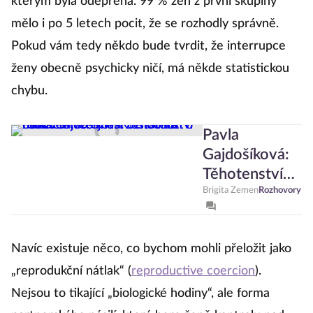
kterým byla odepřena. 99 % žen z první skupiny
mělo i po 5 letech pocit, že se rozhodly správně.
Pokud vám tedy někdo bude tvrdit, že interrupce
ženy obecně psychicky ničí, má někde statistickou
chybu.
Pavla
Gajdošíková:
Těhotenství
není věc
Brigita Zemen
Rozhovory
veřejná.
Rozhodnutí o
Navíc existuje něco, co bychom mohli přeložit jako
osudu dítěte
musí zůstat na
„reprodukční nátlak“ (
reproductive coercion
).
rodičích
Nejsou to tikající „biologické hodiny“, ale forma