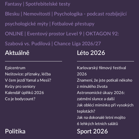
Fantasy
Spotřebitelské testy
Blesku
Nemovitosti
Psychologika - podcast rozbíjející
psychologické mýty
Fotbalové přestupy
ONLINE
Eventový prostor Level 9
OKTAGON 92:
Szabová vs. Pudilová
Chance Liga 2026/27
Aktuálně
Léto 2026
Epicentrum
Karlovarský filmový festival
Neštovice: příznaky, léčba
2026
V čem jezdí Yamal a Mesii?
Znamení, že jste potkali někoho
Kvízy pro seniory
z minulého života
Kalendář úplňků 2026
Astronomické úkazy 2026:
Co je bodycount?
zatmění slunce a další
Jak obléci miminko při vysokých
teplotách?
Jak na dokonalé letní mojito
6 lehkých letních salátů
Politika
Sport 2026