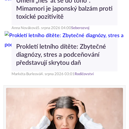
Umění „nes*at se do toho“.
Mimamori je japonský balzám proti
toxické pozitivitě
Anna Nováková
5. srpna 2026 04:00
Seberozvoj
Prokletí letního dítěte: Zbytečné
diagnózy, stres a podceňování
představují skrytou daň
Markéta Burleová
4. srpna 2026 03:01
Rodičovství