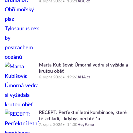
4. srpna 2026
13:21
ABC.cz
Marta Kubišová: Úmorná vedra si vyžádala
krutou oběť
6. srpna 2026
19:26
AHA.cz
RECEPT: Perfektní letní kombinace, které
tě zchladí, i kdybys nechtěl*a
7. srpna 2026
14:00
HeyFomo