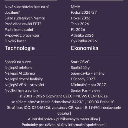
Nová superdávka: kdo na ní
MMA
dosáhne?
Fotbal 2026/27
Sjezd sudetských Němců
Hokej 2026
Proč vláda zavádí EET?
Tenis 2026
Padni komu padni
F1 2026
Výpověď z práce vzor
Atletika 2026
Divoký kačer
Cyklistika 2026
Technologie
Ekonomika
SpaceX na burze
Smrt OSVČ
Nejlepší telefony
Spořicí účty
Nejlepší AI zdarma
Superdávka – změny
Nejlepší chytré hodinky
Důchody 2027
Nejlepší VPN – srovnání
Minimální mzda 2027
Netflix filmy a seriály
Senior Pas – slevy
© 2001 - 2026 Copyright
CZECH NEWS CENTER a.s.
se sídlem náměstí Marie Schmolkové 3493/1, 100 00 Praha 10 -
Strašnice, IČO: 02346826, zapsána v OR, sp.zn. B 19490 a dodavatelé
obsahu
Autorská práva k publikovaným materiálům
Podmínky pro užívání služby informační společnosti