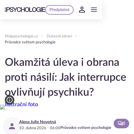
Předplatné
Mojepsychologie.cz
Duševní zdraví
Průvodce světem psychologie
Okamžitá úleva i obrana
proti násilí: Jak interrupce
ovlivňují psychiku?
Alena Julie Novotná
0
·
Průvodce světem psychologie
10. dubna 2026
06:00