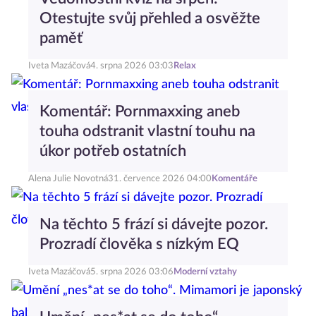
Otestujte svůj přehled a osvěžte
paměť
Iveta Mazáčová
4. srpna 2026 03:03
Relax
Komentář: Pornmaxxing aneb
touha odstranit vlastní touhu na
úkor potřeb ostatních
Alena Julie Novotná
31. července 2026 04:00
Komentáře
Na těchto 5 frází si dávejte pozor.
Prozradí člověka s nízkým EQ
Iveta Mazáčová
5. srpna 2026 03:06
Moderní vztahy