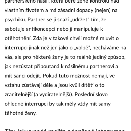
partnerského násilí, která bere ženě kontrolu nad
vlastním životem a má zásadní dopady (nejen) na
psychiku. Partner se ji snaží „udržet“ tím, že
sabotuje antikoncepci nebo ji manipuluje k
otěhotnění. Zda je v takové chvíli možné mluvit o
interrupci jinak než jen jako o „volbě“, necháváme na
vás, ale pro některé ženy je to reálně jediný způsob,
jak nezůstat připoutaná k násilnému partnerovi a
mít šanci odejít. Pokud tuto možnost nemají, ve
vztahu zůstávají déle a jsou kvůli dítěti o to
zranitelnější (a vydíratelnější). Poslední slovo
ohledně interrupcí by tak měly vždy mít samy
těhotné ženy.