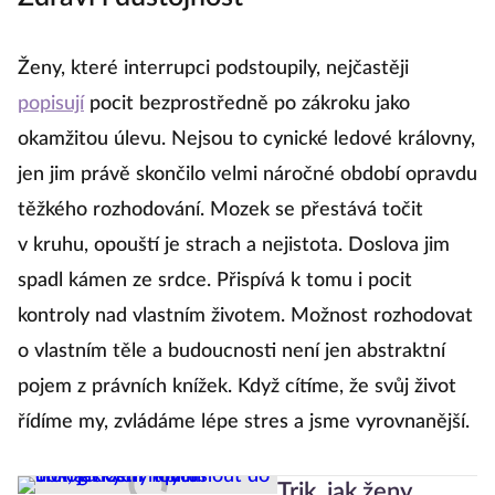
Ženy, které interrupci podstoupily, nejčastěji
popisují
pocit bezprostředně po zákroku jako
okamžitou úlevu. Nejsou to cynické ledové královny,
jen jim právě skončilo velmi náročné období opravdu
těžkého rozhodování. Mozek se přestává točit
v kruhu, opouští je strach a nejistota. Doslova jim
spadl kámen ze srdce. Přispívá k tomu i pocit
kontroly nad vlastním životem. Možnost rozhodovat
o vlastním těle a budoucnosti není jen abstraktní
pojem z právních knížek. Když cítíme, že svůj život
řídíme my, zvládáme lépe stres a jsme vyrovnanější.
Trik, jak ženy