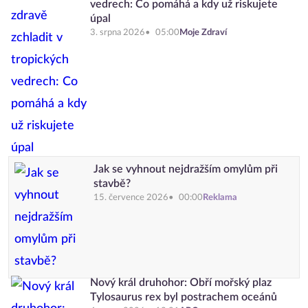
vedrech: Co pomáhá a kdy už riskujete
úpal
3. srpna 2026
05:00
Moje Zdraví
Jak se vyhnout nejdražším omylům při
stavbě?
15. července 2026
00:00
Reklama
Nový král druhohor: Obří mořský plaz
Tylosaurus rex byl postrachem oceánů