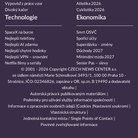
Výpověď z práce vzor
Atletika 2026
Divoký kačer
Cyklistika 2026
Technologie
Ekonomika
SpaceX na burze
Smrt OSVČ
Nejlepší telefony
Spořicí účty
Nejlepší AI zdarma
Superdávka – změny
Nejlepší chytré hodinky
Důchody 2027
Nejlepší VPN – srovnání
Minimální mzda 2027
Netflix filmy a seriály
Senior Pas – slevy
© 2001 - 2026 Copyright
CZECH NEWS CENTER a.s.
se sídlem náměstí Marie Schmolkové 3493/1, 100 00 Praha 10 -
Strašnice, IČO: 02346826, zapsána v OR, sp.zn. B 19490 a dodavatelé
obsahu
Autorská práva k publikovaným materiálům
Podmínky pro užívání služby informační společnosti
Informace o zpracování osobních údajů
Cookies
Nastavení soukromí
Vlastnická struktura
Jednotná kontaktní místa / Single Points of Contact
Povinně zveřejňované informace