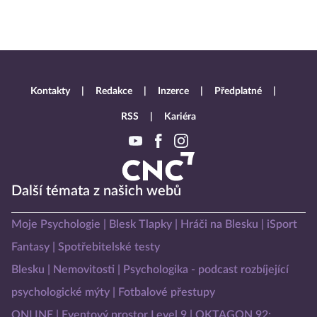
Kontakty
Redakce
Inzerce
Předplatné
RSS
Kariéra
Další témata z našich webů
Moje Psychologie
Blesk Tlapky
Hráči na Blesku
iSport
Fantasy
Spotřebitelské testy
Blesku
Nemovitosti
Psychologika - podcast rozbíjející
psychologické mýty
Fotbalové přestupy
ONLINE
Eventový prostor Level 9
OKTAGON 92: