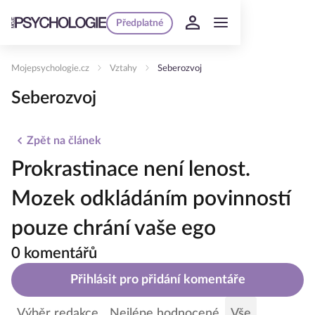
Předplatné
Mojepsychologie.cz
Vztahy
Seberozvoj
Seberozvoj
Zpět na článek
Prokrastinace není lenost.
Mozek odkládáním povinností
pouze chrání vaše ego
0 komentářů
Přihlásit pro přidání komentáře
Výběr redakce
Nejlépe hodnocené
Vše