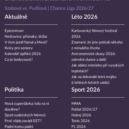
Szabová vs. Pudilová
Chance Liga 2026/27
Aktuálně
Léto 2026
Epicentrum
Karlovarský filmový festival
Neštovice: příznaky, léčba
2026
V čem jezdí Yamal a Mesii?
Znamení, že jste potkali někoho
Kvízy pro seniory
z minulého života
Kalendář úplňků 2026
Astronomické úkazy 2026:
Co je bodycount?
zatmění slunce a další
Jak obléci miminko při vysokých
teplotách?
Jak na dokonalé letní mojito
6 lehkých letních salátů
Politika
Sport 2026
Nová superdávka: kdo na ní
MMA
dosáhne?
Fotbal 2026/27
Sjezd sudetských Němců
Hokej 2026
Proč vláda zavádí EET?
Tenis 2026
Padni komu padni
F1 2026