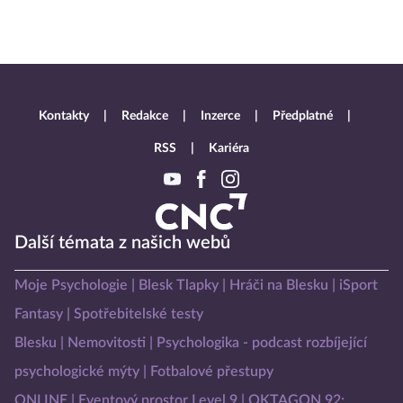
Kontakty
Redakce
Inzerce
Předplatné
RSS
Kariéra
Další témata z našich webů
Moje Psychologie
Blesk Tlapky
Hráči na Blesku
iSport
Fantasy
Spotřebitelské testy
Blesku
Nemovitosti
Psychologika - podcast rozbíjející
psychologické mýty
Fotbalové přestupy
ONLINE
Eventový prostor Level 9
OKTAGON 92: