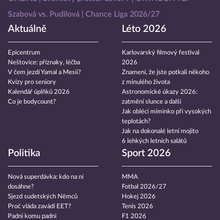
Szabová vs. Pudilová
Chance Liga 2026/27
Aktuálně
Léto 2026
Epicentrum
Karlovarský filmový festival
Neštovice: příznaky, léčba
2026
V čem jezdí Yamal a Mesii?
Znamení, že jste potkali někoho
Kvízy pro seniory
z minulého života
Kalendář úplňků 2026
Astronomické úkazy 2026:
Co je bodycount?
zatmění slunce a další
Jak obléci miminko při vysokých
teplotách?
Jak na dokonalé letní mojito
6 lehkých letních salátů
Politika
Sport 2026
Nová superdávka: kdo na ní
MMA
dosáhne?
Fotbal 2026/27
Sjezd sudetských Němců
Hokej 2026
Proč vláda zavádí EET?
Tenis 2026
Padni komu padni
F1 2026