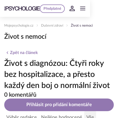
Předplatné
Mojepsychologie.cz
Duševní zdraví
Život s nemocí
Život s nemocí
Zpět na článek
Život s diagnózou: Čtyři roky
bez hospitalizace, a přesto
každý den boj o normální život
0 komentářů
Přihlásit pro přidání komentáře
Výběr redakce
Nejlépe hodnocené
Vše