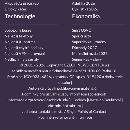
Výpověď z práce vzor
Atletika 2026
Divoký kačer
Cyklistika 2026
Technologie
Ekonomika
SpaceX na burze
Smrt OSVČ
Nejlepší telefony
Spořicí účty
Nejlepší AI zdarma
Superdávka – změny
Nejlepší chytré hodinky
Důchody 2027
Nejlepší VPN – srovnání
Minimální mzda 2027
Netflix filmy a seriály
Senior Pas – slevy
© 2001 - 2026 Copyright
CZECH NEWS CENTER a.s.
se sídlem náměstí Marie Schmolkové 3493/1, 100 00 Praha 10 -
Strašnice, IČO: 02346826, zapsána v OR, sp.zn. B 19490 a dodavatelé
obsahu
Autorská práva k publikovaným materiálům
Podmínky pro užívání služby informační společnosti
Informace o zpracování osobních údajů
Cookies
Nastavení soukromí
Vlastnická struktura
Jednotná kontaktní místa / Single Points of Contact
Povinně zveřejňované informace