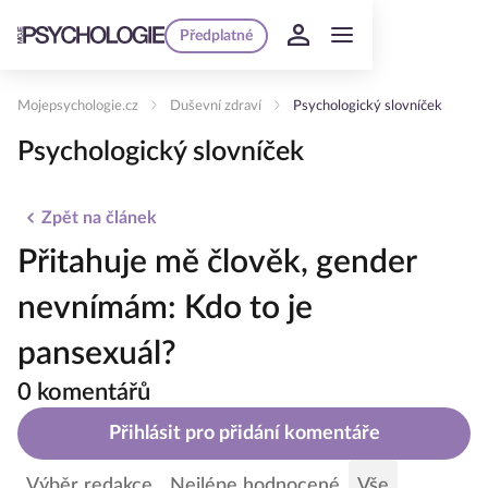
Předplatné
Mojepsychologie.cz
Duševní zdraví
Psychologický slovníček
Psychologický slovníček
Zpět na článek
Přitahuje mě člověk, gender
nevnímám: Kdo to je
pansexuál?
0 komentářů
Přihlásit pro přidání komentáře
Výběr redakce
Nejlépe hodnocené
Vše