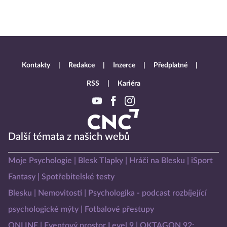
Kontakty
Redakce
Inzerce
Předplatné
RSS
Kariéra
Další témata z našich webů
Moje Psychologie
Blesk Tlapky
Hráči na Blesku
iSport
Fantasy
Spotřebitelské testy
Blesku
Nemovitosti
Psychologika - podcast rozbíjející
psychologické mýty
Fotbalové přestupy
ONLINE
Eventový prostor Level 9
OKTAGON 92: