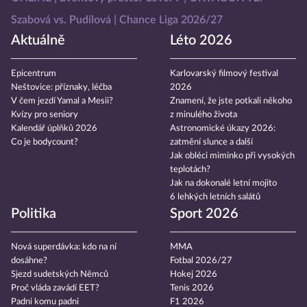
Szabová vs. Pudilová
Chance Liga 2026/27
Aktuálně
Léto 2026
Epicentrum
Karlovarský filmový festival
Neštovice: příznaky, léčba
2026
V čem jezdí Yamal a Mesii?
Znamení, že jste potkali někoho
Kvízy pro seniory
z minulého života
Kalendář úplňků 2026
Astronomické úkazy 2026:
Co je bodycount?
zatmění slunce a další
Jak obléci miminko při vysokých
teplotách?
Jak na dokonalé letní mojito
6 lehkých letních salátů
Politika
Sport 2026
Nová superdávka: kdo na ní
MMA
dosáhne?
Fotbal 2026/27
Sjezd sudetských Němců
Hokej 2026
Proč vláda zavádí EET?
Tenis 2026
Padni komu padni
F1 2026