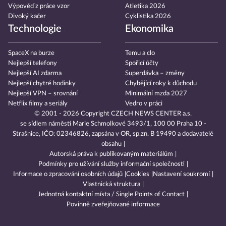
Výpověď z práce vzor
Atletika 2026
Divoký kačer
Cyklistika 2026
Technologie
Ekonomika
SpaceX na burze
Temu a clo
Nejlepší telefony
Spořicí účty
Nejlepší AI zdarma
Superdávka – změny
Nejlepší chytré hodinky
Chybějící roky k důchodu
Nejlepší VPN – srovnání
Minimální mzda 2027
Netflix filmy a seriály
Vedro v práci
© 2001 - 2026 Copyright
CZECH NEWS CENTER a.s.
se sídlem náměstí Marie Schmolkové 3493/1, 100 00 Praha 10 -
Strašnice, IČO: 02346826, zapsána v OR, sp.zn. B 19490 a dodavatelé
obsahu
Autorská práva k publikovaným materiálům
Podmínky pro užívání služby informační společnosti
Informace o zpracování osobních údajů
Cookies
Nastavení soukromí
Vlastnická struktura
Jednotná kontaktní místa / Single Points of Contact
Povinně zveřejňované informace