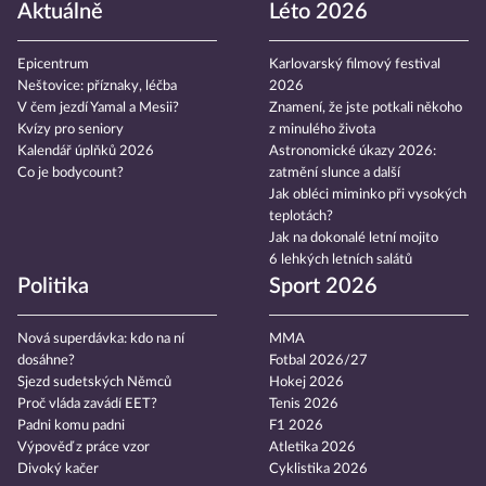
Aktuálně
Léto 2026
Epicentrum
Karlovarský filmový festival
Neštovice: příznaky, léčba
2026
V čem jezdí Yamal a Mesii?
Znamení, že jste potkali někoho
Kvízy pro seniory
z minulého života
Kalendář úplňků 2026
Astronomické úkazy 2026:
Co je bodycount?
zatmění slunce a další
Jak obléci miminko při vysokých
teplotách?
Jak na dokonalé letní mojito
6 lehkých letních salátů
Politika
Sport 2026
Nová superdávka: kdo na ní
MMA
dosáhne?
Fotbal 2026/27
Sjezd sudetských Němců
Hokej 2026
Proč vláda zavádí EET?
Tenis 2026
Padni komu padni
F1 2026
Výpověď z práce vzor
Atletika 2026
Divoký kačer
Cyklistika 2026