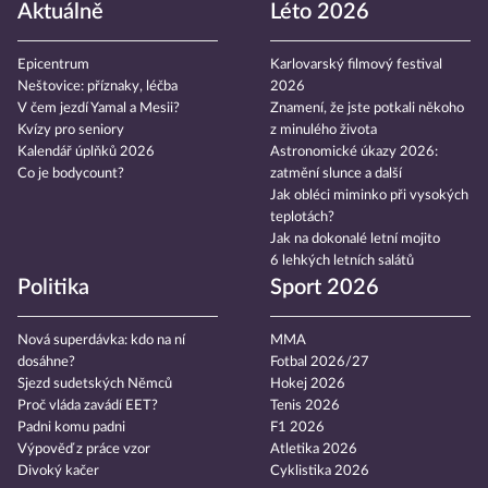
Aktuálně
Léto 2026
Epicentrum
Karlovarský filmový festival
Neštovice: příznaky, léčba
2026
V čem jezdí Yamal a Mesii?
Znamení, že jste potkali někoho
Kvízy pro seniory
z minulého života
Kalendář úplňků 2026
Astronomické úkazy 2026:
Co je bodycount?
zatmění slunce a další
Jak obléci miminko při vysokých
teplotách?
Jak na dokonalé letní mojito
6 lehkých letních salátů
Politika
Sport 2026
Nová superdávka: kdo na ní
MMA
dosáhne?
Fotbal 2026/27
Sjezd sudetských Němců
Hokej 2026
Proč vláda zavádí EET?
Tenis 2026
Padni komu padni
F1 2026
Výpověď z práce vzor
Atletika 2026
Divoký kačer
Cyklistika 2026