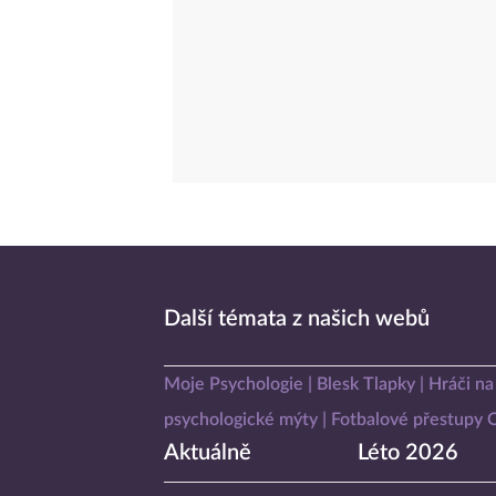
Další témata z našich webů
Moje Psychologie
Blesk Tlapky
Hráči na
psychologické mýty
Fotbalové přestupy
Aktuálně
Léto 2026