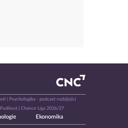
sti
Psychologika - podcast rozbíjející
Pudilová
Chance Liga 2026/27
ologie
Ekonomika