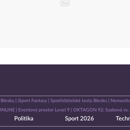
 Blesku
iSport Fantasy
Spotřebitelské testy Blesku
Nemovito
 ONLINE
Eventový prostor Level 9
OKTAGON 92: Szabová vs. 
Politika
Sport 2026
Techn