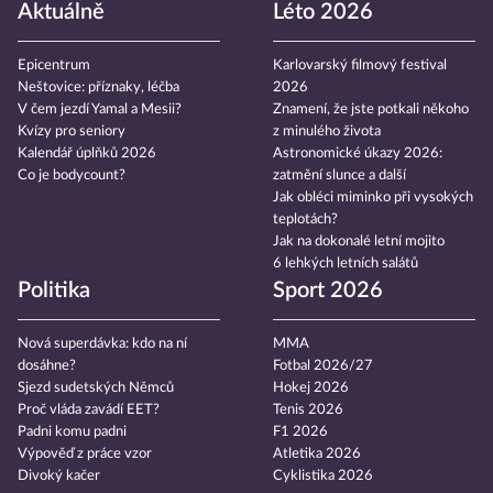
Aktuálně
Léto 2026
Epicentrum
Karlovarský filmový festival
Neštovice: příznaky, léčba
2026
V čem jezdí Yamal a Mesii?
Znamení, že jste potkali někoho
Kvízy pro seniory
z minulého života
Kalendář úplňků 2026
Astronomické úkazy 2026:
Co je bodycount?
zatmění slunce a další
Jak obléci miminko při vysokých
teplotách?
Jak na dokonalé letní mojito
6 lehkých letních salátů
Politika
Sport 2026
Nová superdávka: kdo na ní
MMA
dosáhne?
Fotbal 2026/27
Sjezd sudetských Němců
Hokej 2026
Proč vláda zavádí EET?
Tenis 2026
Padni komu padni
F1 2026
Výpověď z práce vzor
Atletika 2026
Divoký kačer
Cyklistika 2026