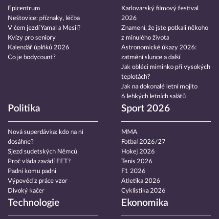
Epicentrum
Karlovarský filmový festival
Neštovice: příznaky, léčba
2026
V čem jezdí Yamal a Mesii?
Znamení, že jste potkali někoho
Kvízy pro seniory
z minulého života
Kalendář úplňků 2026
Astronomické úkazy 2026:
Co je bodycount?
zatmění slunce a další
Jak obléci miminko při vysokých
teplotách?
Jak na dokonalé letní mojito
6 lehkých letních salátů
Politika
Sport 2026
Nová superdávka: kdo na ní
MMA
dosáhne?
Fotbal 2026/27
Sjezd sudetských Němců
Hokej 2026
Proč vláda zavádí EET?
Tenis 2026
Padni komu padni
F1 2026
Výpověď z práce vzor
Atletika 2026
Divoký kačer
Cyklistika 2026
Technologie
Ekonomika