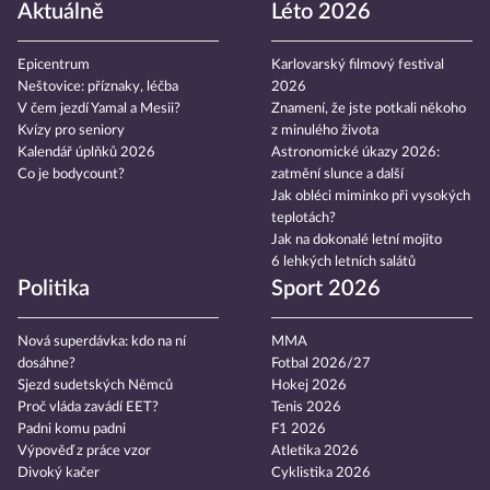
Aktuálně
Léto 2026
Epicentrum
Karlovarský filmový festival
Neštovice: příznaky, léčba
2026
V čem jezdí Yamal a Mesii?
Znamení, že jste potkali někoho
Kvízy pro seniory
z minulého života
Kalendář úplňků 2026
Astronomické úkazy 2026:
Co je bodycount?
zatmění slunce a další
Jak obléci miminko při vysokých
teplotách?
Jak na dokonalé letní mojito
6 lehkých letních salátů
Politika
Sport 2026
Nová superdávka: kdo na ní
MMA
dosáhne?
Fotbal 2026/27
Sjezd sudetských Němců
Hokej 2026
Proč vláda zavádí EET?
Tenis 2026
Padni komu padni
F1 2026
Výpověď z práce vzor
Atletika 2026
Divoký kačer
Cyklistika 2026