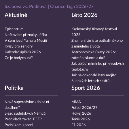
Szabová vs. Pudilová
Chance Liga 2026/27
Aktuálně
Léto 2026
Epicentrum
Karlovarský filmový festival
Neštovice: příznaky, léčba
2026
V čem jezdí Yamal a Mesii?
Znamení, že jste potkali někoho
Kvízy pro seniory
z minulého života
Kalendář úplňků 2026
Astronomické úkazy 2026:
Co je bodycount?
zatmění slunce a další
Jak obléci miminko při vysokých
teplotách?
Jak na dokonalé letní mojito
6 lehkých letních salátů
Politika
Sport 2026
Nová superdávka: kdo na ní
MMA
dosáhne?
Fotbal 2026/27
Sjezd sudetských Němců
Hokej 2026
Proč vláda zavádí EET?
Tenis 2026
Padni komu padni
F1 2026