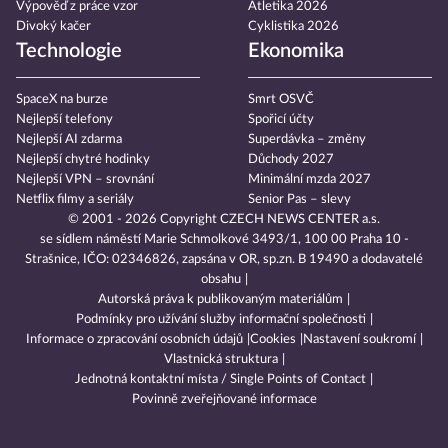
Výpověď z práce vzor
Atletika 2026
Divoký kačer
Cyklistika 2026
Technologie
Ekonomika
SpaceX na burze
Smrt OSVČ
Nejlepší telefony
Spořicí účty
Nejlepší AI zdarma
Superdávka – změny
Nejlepší chytré hodinky
Důchody 2027
Nejlepší VPN – srovnání
Minimální mzda 2027
Netflix filmy a seriály
Senior Pas – slevy
© 2001 - 2026 Copyright
CZECH NEWS CENTER a.s.
se sídlem náměstí Marie Schmolkové 3493/1, 100 00 Praha 10 -
Strašnice, IČO: 02346826, zapsána v OR, sp.zn. B 19490 a dodavatelé
obsahu
Autorská práva k publikovaným materiálům
Podmínky pro užívání služby informační společnosti
Informace o zpracování osobních údajů
Cookies
Nastavení soukromí
Vlastnická struktura
Jednotná kontaktní místa / Single Points of Contact
Povinně zveřejňované informace