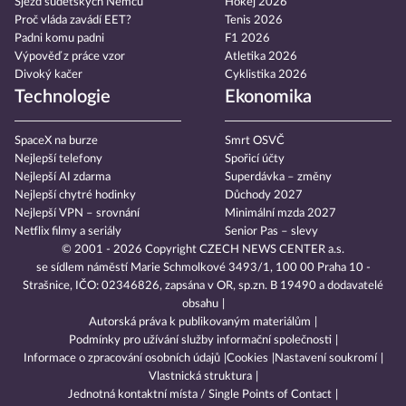
Sjezd sudetských Němců
Hokej 2026
Proč vláda zavádí EET?
Tenis 2026
Padni komu padni
F1 2026
Výpověď z práce vzor
Atletika 2026
Divoký kačer
Cyklistika 2026
Technologie
Ekonomika
SpaceX na burze
Smrt OSVČ
Nejlepší telefony
Spořicí účty
Nejlepší AI zdarma
Superdávka – změny
Nejlepší chytré hodinky
Důchody 2027
Nejlepší VPN – srovnání
Minimální mzda 2027
Netflix filmy a seriály
Senior Pas – slevy
© 2001 - 2026 Copyright
CZECH NEWS CENTER a.s.
se sídlem náměstí Marie Schmolkové 3493/1, 100 00 Praha 10 -
Strašnice, IČO: 02346826, zapsána v OR, sp.zn. B 19490 a dodavatelé
obsahu
Autorská práva k publikovaným materiálům
Podmínky pro užívání služby informační společnosti
Informace o zpracování osobních údajů
Cookies
Nastavení soukromí
Vlastnická struktura
Jednotná kontaktní místa / Single Points of Contact