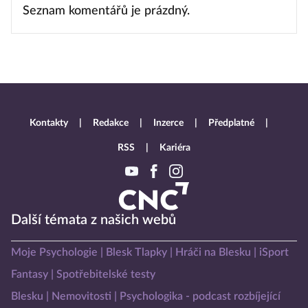
Seznam komentářů je prázdný.
Kontakty
Redakce
Inzerce
Předplatné
RSS
Kariéra
Další témata z našich webů
Moje Psychologie
Blesk Tlapky
Hráči na Blesku
iSport
Fantasy
Spotřebitelské testy
Blesku
Nemovitosti
Psychologika - podcast rozbíjející