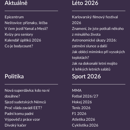
Aktuálně
Léto 2026
Epicentrum
Karlovarský filmový festival
Neštovice: příznaky, léčba
2026
V čem jezdí Yamal a Mesii?
Znamení, že jste potkali někoho
Kvízy pro seniory
z minulého života
Kalendář úplňků 2026
Astronomické úkazy 2026:
Co je bodycount?
zatmění slunce a další
Jak obléci miminko při vysokých
teplotách?
Jak na dokonalé letní mojito
6 lehkých letních salátů
Politika
Sport 2026
Nová superdávka: kdo na ní
MMA
dosáhne?
Fotbal 2026/27
Sjezd sudetských Němců
Hokej 2026
Proč vláda zavádí EET?
Tenis 2026
Padni komu padni
F1 2026
Výpověď z práce vzor
Atletika 2026
Divoký kačer
Cyklistika 2026