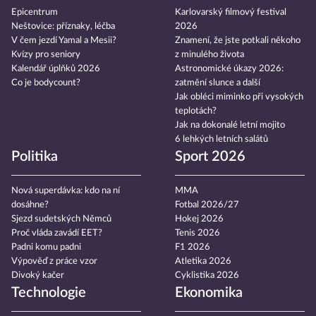
Epicentrum
Karlovarský filmový festival
Neštovice: příznaky, léčba
2026
V čem jezdí Yamal a Mesii?
Znamení, že jste potkali někoho
Kvízy pro seniory
z minulého života
Kalendář úplňků 2026
Astronomické úkazy 2026:
Co je bodycount?
zatmění slunce a další
Jak obléci miminko při vysokých
teplotách?
Jak na dokonalé letní mojito
6 lehkých letních salátů
Politika
Sport 2026
Nová superdávka: kdo na ní
MMA
dosáhne?
Fotbal 2026/27
Sjezd sudetských Němců
Hokej 2026
Proč vláda zavádí EET?
Tenis 2026
Padni komu padni
F1 2026
Výpověď z práce vzor
Atletika 2026
Divoký kačer
Cyklistika 2026
Technologie
Ekonomika