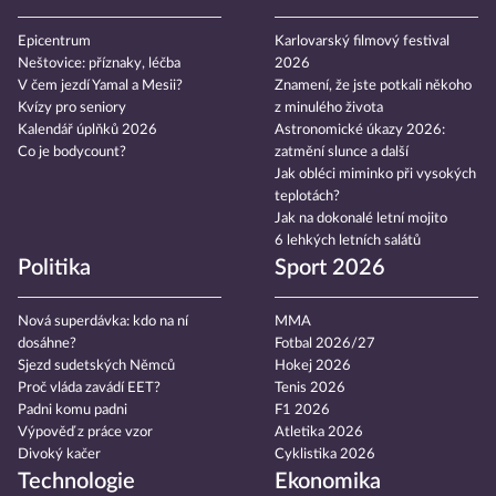
Epicentrum
Karlovarský filmový festival
Neštovice: příznaky, léčba
2026
V čem jezdí Yamal a Mesii?
Znamení, že jste potkali někoho
Kvízy pro seniory
z minulého života
Kalendář úplňků 2026
Astronomické úkazy 2026:
Co je bodycount?
zatmění slunce a další
Jak obléci miminko při vysokých
teplotách?
Jak na dokonalé letní mojito
6 lehkých letních salátů
Politika
Sport 2026
Nová superdávka: kdo na ní
MMA
dosáhne?
Fotbal 2026/27
Sjezd sudetských Němců
Hokej 2026
Proč vláda zavádí EET?
Tenis 2026
Padni komu padni
F1 2026
Výpověď z práce vzor
Atletika 2026
Divoký kačer
Cyklistika 2026
Technologie
Ekonomika