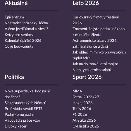
Aktuálně
Léto 2026
Epicentrum
Karlovarský filmový festival
Neštovice: příznaky, léčba
2026
V čem jezdí Yamal a Mesii?
Znamení, že jste potkali někoho
Kvízy pro seniory
z minulého života
Kalendář úplňků 2026
Astronomické úkazy 2026:
Co je bodycount?
zatmění slunce a další
Jak obléci miminko při vysokých
teplotách?
Jak na dokonalé letní mojito
6 lehkých letních salátů
Politika
Sport 2026
Nová superdávka: kdo na ní
MMA
dosáhne?
Fotbal 2026/27
Sjezd sudetských Němců
Hokej 2026
Proč vláda zavádí EET?
Tenis 2026
Padni komu padni
F1 2026
Výpověď z práce vzor
Atletika 2026
Divoký kačer
Cyklistika 2026