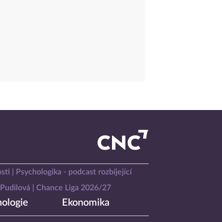
sti
Psychologika - podcast rozbíjející
Pudilová
Chance Liga 2026/27
ologie
Ekonomika