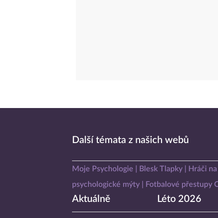
Další témata z našich webů
Moje Psychologie
Blesk Tlapky
Hráči na
psychologické mýty
Fotbalové přestupy
Aktuálně
Léto 2026