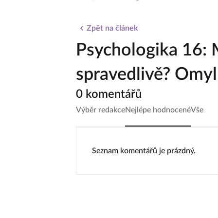
Zpět na článek
Psychologika 16: My
spravedlivě? Omyl!
0 komentářů
Výběr redakce
Nejlépe hodnocené
Vše
Seznam komentářů je prázdný.