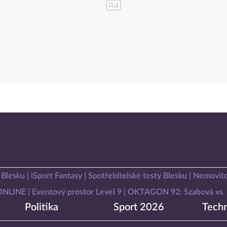
 Blesku
iSport Fantasy
Spotřebitelské testy Blesku
Nemovito
 ONLINE
Eventový prostor Level 9
OKTAGON 92: Szabová vs. 
Politika
Sport 2026
Techn