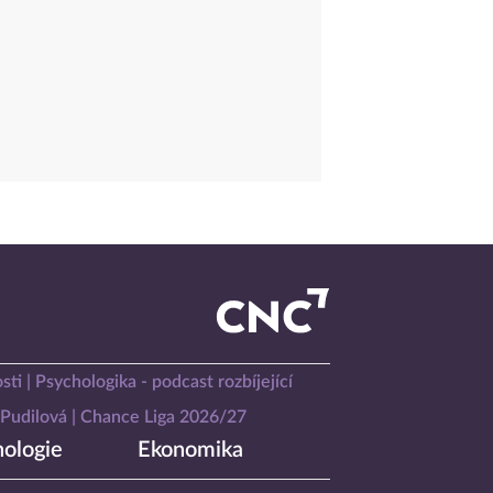
sti
Psychologika - podcast rozbíjející
Pudilová
Chance Liga 2026/27
ologie
Ekonomika