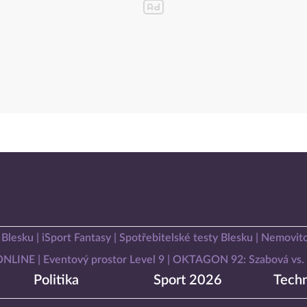
 Blesku
iSport Fantasy
Spotřebitelské testy Blesku
Nemovito
 ONLINE
Eventový prostor Level 9
OKTAGON 92: Szabová vs. 
Politika
Sport 2026
Techn