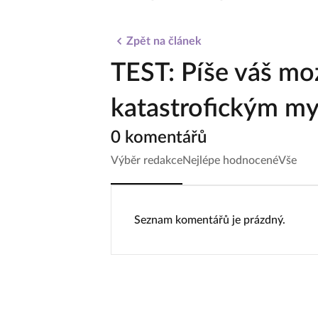
Zpět na článek
TEST: Píše váš mo
katastrofickým my
0 komentářů
Výběr redakce
Nejlépe hodnocené
Vše
Seznam komentářů je prázdný.