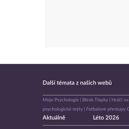
Další témata z našich webů
Moje Psychologie
Blesk Tlapky
Hráči na
psychologické mýty
Fotbalové přestupy
Aktuálně
Léto 2026