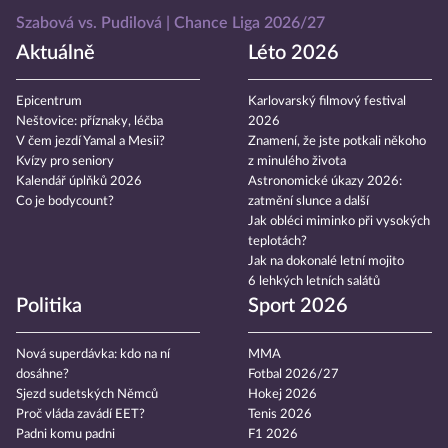
Szabová vs. Pudilová
Chance Liga 2026/27
Aktuálně
Léto 2026
Epicentrum
Karlovarský filmový festival
Neštovice: příznaky, léčba
2026
V čem jezdí Yamal a Mesii?
Znamení, že jste potkali někoho
Kvízy pro seniory
z minulého života
Kalendář úplňků 2026
Astronomické úkazy 2026:
Co je bodycount?
zatmění slunce a další
Jak obléci miminko při vysokých
teplotách?
Jak na dokonalé letní mojito
6 lehkých letních salátů
Politika
Sport 2026
Nová superdávka: kdo na ní
MMA
dosáhne?
Fotbal 2026/27
Sjezd sudetských Němců
Hokej 2026
Proč vláda zavádí EET?
Tenis 2026
Padni komu padni
F1 2026