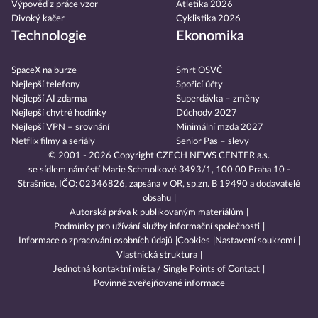
Výpověď z práce vzor
Atletika 2026
Divoký kačer
Cyklistika 2026
Technologie
Ekonomika
SpaceX na burze
Smrt OSVČ
Nejlepší telefony
Spořicí účty
Nejlepší AI zdarma
Superdávka – změny
Nejlepší chytré hodinky
Důchody 2027
Nejlepší VPN – srovnání
Minimální mzda 2027
Netflix filmy a seriály
Senior Pas – slevy
© 2001 - 2026 Copyright
CZECH NEWS CENTER a.s.
se sídlem náměstí Marie Schmolkové 3493/1, 100 00 Praha 10 -
Strašnice, IČO: 02346826, zapsána v OR, sp.zn. B 19490 a dodavatelé
obsahu
Autorská práva k publikovaným materiálům
Podmínky pro užívání služby informační společnosti
Informace o zpracování osobních údajů
Cookies
Nastavení soukromí
Vlastnická struktura
Jednotná kontaktní místa / Single Points of Contact
Povinně zveřejňované informace