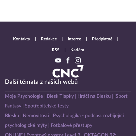
Kontakty
Redakce
Inzerce
Předplatné
RSS
Kariéra
Další témata z našich webů
Moje Psychologie
Blesk Tlapky
Hráči na Blesku
iSport
Fantasy
Spotřebitelské testy
Blesku
Nemovitosti
Psychologika - podcast rozbíjející
psychologické mýty
Fotbalové přestupy
ONLINE
Eventový prostor Level 9
OKTAGON 92: