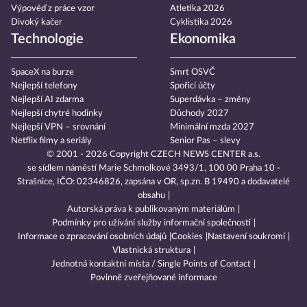
Výpověď z práce vzor
Atletika 2026
Divoký kačer
Cyklistika 2026
Technologie
Ekonomika
SpaceX na burze
Smrt OSVČ
Nejlepší telefony
Spořicí účty
Nejlepší AI zdarma
Superdávka – změny
Nejlepší chytré hodinky
Důchody 2027
Nejlepší VPN – srovnání
Minimální mzda 2027
Netflix filmy a seriály
Senior Pas – slevy
© 2001 - 2026 Copyright
CZECH NEWS CENTER a.s.
se sídlem náměstí Marie Schmolkové 3493/1, 100 00 Praha 10 -
Strašnice, IČO: 02346826, zapsána v OR, sp.zn. B 19490 a dodavatelé
obsahu
Autorská práva k publikovaným materiálům
Podmínky pro užívání služby informační společnosti
Informace o zpracování osobních údajů
Cookies
Nastavení soukromí
Vlastnická struktura
Jednotná kontaktní místa / Single Points of Contact
Povinně zveřejňované informace