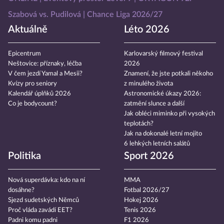
Szabová vs. Pudilová
Chance Liga 2026/27
Aktuálně
Léto 2026
Epicentrum
Karlovarský filmový festival
Neštovice: příznaky, léčba
2026
V čem jezdí Yamal a Mesii?
Znamení, že jste potkali někoho
Kvízy pro seniory
z minulého života
Kalendář úplňků 2026
Astronomické úkazy 2026:
Co je bodycount?
zatmění slunce a další
Jak obléci miminko při vysokých
teplotách?
Jak na dokonalé letní mojito
6 lehkých letních salátů
Politika
Sport 2026
Nová superdávka: kdo na ní
MMA
dosáhne?
Fotbal 2026/27
Sjezd sudetských Němců
Hokej 2026
Proč vláda zavádí EET?
Tenis 2026
Padni komu padni
F1 2026