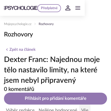
Předplatné
Mojepsychologie.cz
Rozhovory
Rozhovory
Zpět na článek
Dexter Franc: Najednou moje
tělo nastavilo limity, na které
jsem nebyl připravený
0 komentářů
Přihlásit pro přidání komentáře
Výběr redakce
Nejlépe hodnocené
Vše