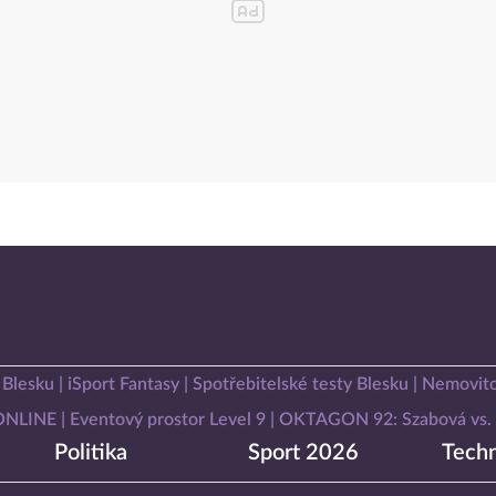
 Blesku
iSport Fantasy
Spotřebitelské testy Blesku
Nemovito
 ONLINE
Eventový prostor Level 9
OKTAGON 92: Szabová vs. 
Politika
Sport 2026
Techn