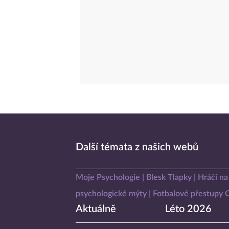
Další témata z našich webů
Moje Psychologie
Blesk Tlapky
Hráči na
psychologické mýty
Fotbalové přestupy
Aktuálně
Léto 2026