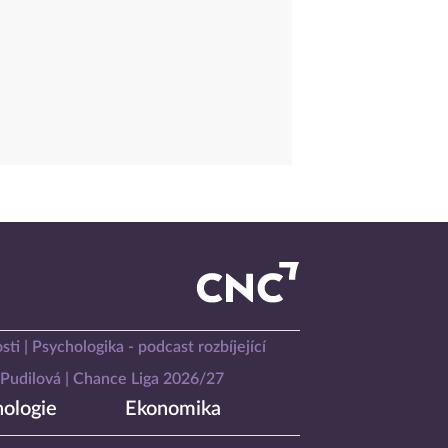
sti
Psychologika - podcast rozbíjející
Pudilová
Chance Liga 2026/27
ologie
Ekonomika