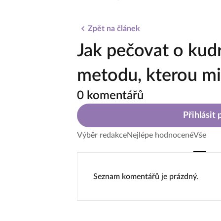
Zpět na článek
Jak pečovat o kud
metodu, kterou mil
0 komentářů
Přihlásit
Výběr redakce
Nejlépe hodnocené
Vše
Seznam komentářů je prázdný.