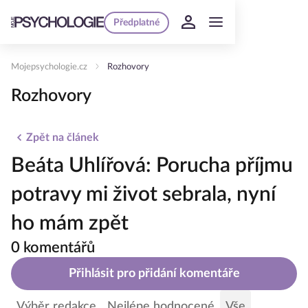
Předplatné
Mojepsychologie.cz
Rozhovory
Rozhovory
Zpět na článek
Beáta Uhlířová: Porucha příjmu
potravy mi život sebrala, nyní
ho mám zpět
0 komentářů
Přihlásit pro přidání komentáře
Výběr redakce
Nejlépe hodnocené
Vše