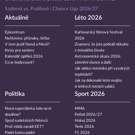
Szabová vs. Pudilová
Chance Liga 2026/27
Aktuálně
Léto 2026
Epicentrum
Karlovarský filmový festival
Neštovice: příznaky, léčba
2026
V čem jezdí Yamal a Mesii?
Znamení, že jste potkali někoho
Kvízy pro seniory
z minulého života
Kalendář úplňků 2026
Astronomické úkazy 2026:
Co je bodycount?
zatmění slunce a další
Jak obléci miminko při vysokých
teplotách?
Jak na dokonalé letní mojito
6 lehkých letních salátů
Politika
Sport 2026
Nová superdávka: kdo na ní
MMA
dosáhne?
Fotbal 2026/27
Sjezd sudetských Němců
Hokej 2026
Proč vláda zavádí EET?
Tenis 2026
Padni komu padni
F1 2026