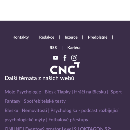
Kontakty
Redakce
Inzerce
Předplatné
RSS
Kariéra
Další témata z našich webů
Moje Psychologie
Blesk Tlapky
Hráči na Blesku
iSport
Fantasy
Spotřebitelské testy
Blesku
Nemovitosti
Psychologika - podcast rozbíjející
psychologické mýty
Fotbalové přestupy
ONLINE
Eventový prostor Level 9
OKTAGON 92: