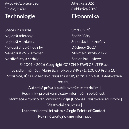
Výpověď z práce vzor
Atletika 2026
Divoký kačer
Cyklistika 2026
Technologie
Ekonomika
SpaceX na burze
Smrt OSVČ
Nejlepší telefony
Spořicí účty
Nejlepší AI zdarma
Superdávka – změny
Nejlepší chytré hodinky
Důchody 2027
Nejlepší VPN – srovnání
Minimální mzda 2027
Netflix filmy a seriály
Senior Pas – slevy
© 2001 - 2026 Copyright
CZECH NEWS CENTER a.s.
se sídlem náměstí Marie Schmolkové 3493/1, 100 00 Praha 10 -
Strašnice, IČO: 02346826, zapsána v OR, sp.zn. B 19490 a dodavatelé
obsahu
Autorská práva k publikovaným materiálům
Podmínky pro užívání služby informační společnosti
Informace o zpracování osobních údajů
Cookies
Nastavení soukromí
Vlastnická struktura
Jednotná kontaktní místa / Single Points of Contact
Povinně zveřejňované informace