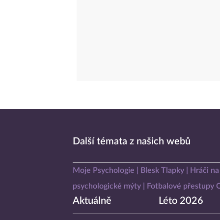
Další témata z našich webů
Moje Psychologie
Blesk Tlapky
Hráči na
psychologické mýty
Fotbalové přestupy
Aktuálně
Léto 2026