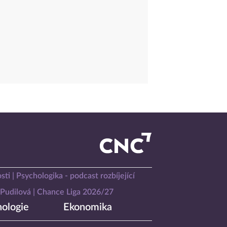
sti
Psychologika - podcast rozbíjející
Pudilová
Chance Liga 2026/27
ologie
Ekonomika