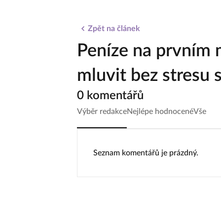
Zpět na článek
Peníze na prvním m
mluvit bez stresu 
0 komentářů
Výběr redakce
Nejlépe hodnocené
Vše
Seznam komentářů je prázdný.