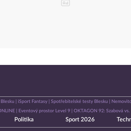
 Blesku
iSport Fantasy
Spotřebitelské testy Blesku
Nemovito
 ONLINE
Eventový prostor Level 9
OKTAGON 92: Szabová vs. 
Politika
Sport 2026
Techn