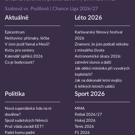
Szabová vs. Pudilová
Chance Liga 2026/27
Aktuálně
Léto 2026
Epicentrum
Karlovarský filmový festival
Neštovice: příznaky, léčba
2026
V čem jezdí Yamal a Mesii?
Znamení, že jste potkali někoho
Kvízy pro seniory
z minulého života
Kalendář úplňků 2026
Astronomické úkazy 2026:
Co je bodycount?
zatmění slunce a další
Jak obléci miminko při vysokých
teplotách?
Jak na dokonalé letní mojito
6 lehkých letních salátů
Politika
Sport 2026
Nová superdávka: kdo na ní
MMA
dosáhne?
Fotbal 2026/27
Sjezd sudetských Němců
Hokej 2026
Proč vláda zavádí EET?
Tenis 2026
Padni komu padni
F1 2026