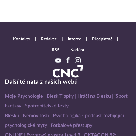
Kontakty
Redakce
Inzerce
Předplatné
RSS
Kariéra
Další témata z našich webů
Moje Psychologie
Blesk Tlapky
Hráči na Blesku
iSport
Fantasy
Spotřebitelské testy
Blesku
Nemovitosti
Psychologika - podcast rozbíjející
psychologické mýty
Fotbalové přestupy
ONLINE
Eventový prostor Level 9
OKTAGON 92: