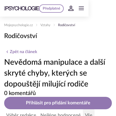
Předplatné
Mojepsychologie.cz
Vztahy
Rodičovství
Rodičovství
Zpět na článek
Nevědomá manipulace a další
skryté chyby, kterých se
dopouštějí milující rodiče
0 komentářů
Přihlásit pro přidání komentáře
Výběr redakce
Nejlépe hodnocené
Vše