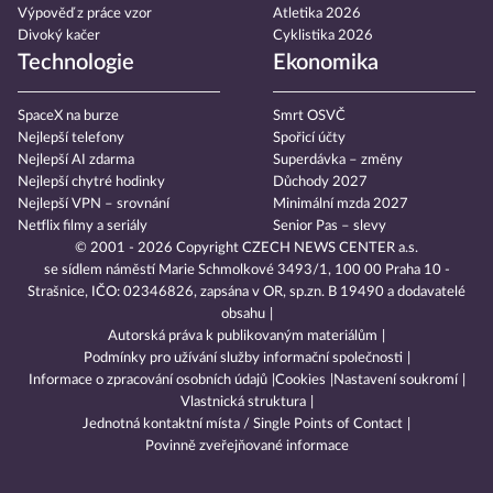
Výpověď z práce vzor
Atletika 2026
Divoký kačer
Cyklistika 2026
Technologie
Ekonomika
SpaceX na burze
Smrt OSVČ
Nejlepší telefony
Spořicí účty
Nejlepší AI zdarma
Superdávka – změny
Nejlepší chytré hodinky
Důchody 2027
Nejlepší VPN – srovnání
Minimální mzda 2027
Netflix filmy a seriály
Senior Pas – slevy
© 2001 - 2026 Copyright
CZECH NEWS CENTER a.s.
se sídlem náměstí Marie Schmolkové 3493/1, 100 00 Praha 10 -
Strašnice, IČO: 02346826, zapsána v OR, sp.zn. B 19490 a dodavatelé
obsahu
Autorská práva k publikovaným materiálům
Podmínky pro užívání služby informační společnosti
Informace o zpracování osobních údajů
Cookies
Nastavení soukromí
Vlastnická struktura
Jednotná kontaktní místa / Single Points of Contact
Povinně zveřejňované informace