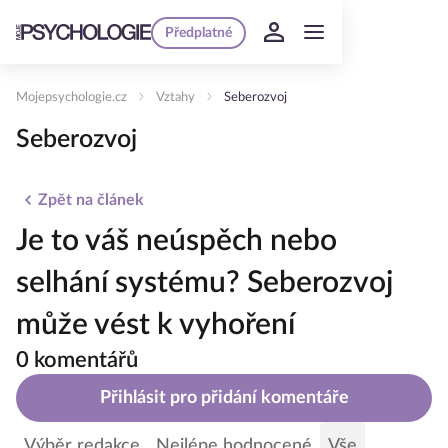
Předplatné
Mojepsychologie.cz
Vztahy
Seberozvoj
Seberozvoj
Zpět na článek
Je to váš neúspěch nebo
selhání systému? Seberozvoj
může vést k vyhoření
0 komentářů
Přihlásit pro přidání komentáře
Výběr redakce
Nejlépe hodnocené
Vše