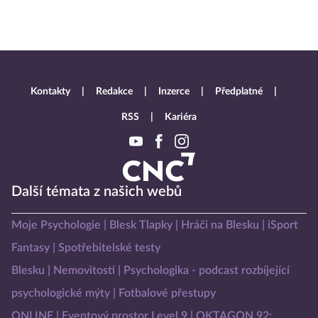
Kontakty
Redakce
Inzerce
Předplatné
RSS
Kariéra
Další témata z našich webů
Moje Psychologie
Blesk Tlapky
Hráči na Blesku
iSport
Fantasy
Spotřebitelské testy
Blesku
Nemovitosti
Psychologika - podcast rozbíjející
psychologické mýty
Fotbalové přestupy
ONLINE
Eventový prostor Level 9
OKTAGON 92: