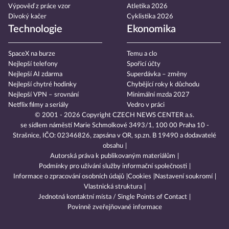
Výpověď z práce vzor
Atletika 2026
Divoký kačer
Cyklistika 2026
Technologie
Ekonomika
SpaceX na burze
Temu a clo
Nejlepší telefony
Spořicí účty
Nejlepší AI zdarma
Superdávka – změny
Nejlepší chytré hodinky
Chybějící roky k důchodu
Nejlepší VPN – srovnání
Minimální mzda 2027
Netflix filmy a seriály
Vedro v práci
© 2001 - 2026 Copyright
CZECH NEWS CENTER a.s.
se sídlem náměstí Marie Schmolkové 3493/1, 100 00 Praha 10 -
Strašnice, IČO: 02346826, zapsána v OR, sp.zn. B 19490 a dodavatelé
obsahu
Autorská práva k publikovaným materiálům
Podmínky pro užívání služby informační společnosti
Informace o zpracování osobních údajů
Cookies
Nastavení soukromí
Vlastnická struktura
Jednotná kontaktní místa / Single Points of Contact
Povinně zveřejňované informace