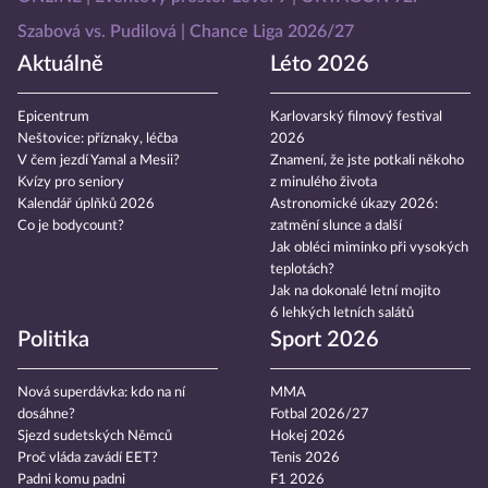
Szabová vs. Pudilová
Chance Liga 2026/27
Aktuálně
Léto 2026
Epicentrum
Karlovarský filmový festival
Neštovice: příznaky, léčba
2026
V čem jezdí Yamal a Mesii?
Znamení, že jste potkali někoho
Kvízy pro seniory
z minulého života
Kalendář úplňků 2026
Astronomické úkazy 2026:
Co je bodycount?
zatmění slunce a další
Jak obléci miminko při vysokých
teplotách?
Jak na dokonalé letní mojito
6 lehkých letních salátů
Politika
Sport 2026
Nová superdávka: kdo na ní
MMA
dosáhne?
Fotbal 2026/27
Sjezd sudetských Němců
Hokej 2026
Proč vláda zavádí EET?
Tenis 2026
Padni komu padni
F1 2026