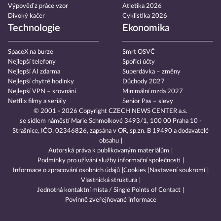
Výpověď z práce vzor
Atletika 2026
Divoký kačer
Cyklistika 2026
Technologie
Ekonomika
SpaceX na burze
Smrt OSVČ
Nejlepší telefony
Spořicí účty
Nejlepší AI zdarma
Superdávka – změny
Nejlepší chytré hodinky
Důchody 2027
Nejlepší VPN – srovnání
Minimální mzda 2027
Netflix filmy a seriály
Senior Pas – slevy
© 2001 - 2026 Copyright
CZECH NEWS CENTER a.s.
se sídlem náměstí Marie Schmolkové 3493/1, 100 00 Praha 10 -
Strašnice, IČO: 02346826, zapsána v OR, sp.zn. B 19490 a dodavatelé
obsahu
Autorská práva k publikovaným materiálům
Podmínky pro užívání služby informační společnosti
Informace o zpracování osobních údajů
Cookies
Nastavení soukromí
Vlastnická struktura
Jednotná kontaktní místa / Single Points of Contact
Povinně zveřejňované informace