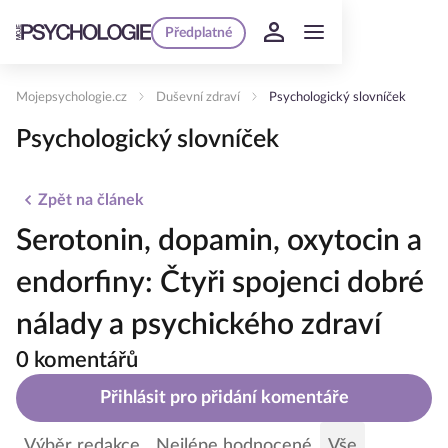
Předplatné
Mojepsychologie.cz
Duševní zdraví
Psychologický slovníček
Psychologický slovníček
Zpět na článek
Serotonin, dopamin, oxytocin a
endorfiny: Čtyři spojenci dobré
nálady a psychického zdraví
0 komentářů
Přihlásit pro přidání komentáře
Výběr redakce
Nejlépe hodnocené
Vše