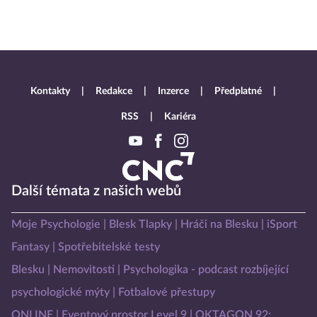
Kontakty
Redakce
Inzerce
Předplatné
RSS
Kariéra
Další témata z našich webů
Moje Psychologie
Blesk Tlapky
Hráči na Blesku
iSport
Fantasy
Spotřebitelské testy
Blesku
Nemovitosti
Psychologika - podcast rozbíjející
psychologické mýty
Fotbalové přestupy
ONLINE
Eventový prostor Level 9
OKTAGON 92: