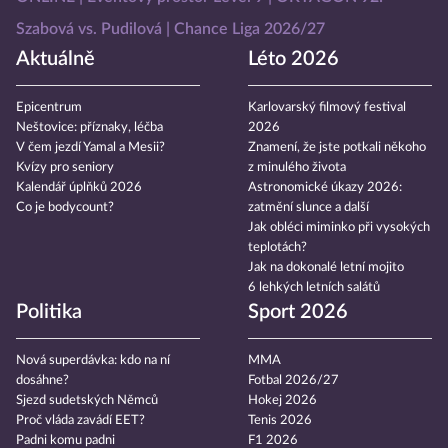
Szabová vs. Pudilová
Chance Liga 2026/27
Aktuálně
Léto 2026
Epicentrum
Karlovarský filmový festival
Neštovice: příznaky, léčba
2026
V čem jezdí Yamal a Mesii?
Znamení, že jste potkali někoho
Kvízy pro seniory
z minulého života
Kalendář úplňků 2026
Astronomické úkazy 2026:
Co je bodycount?
zatmění slunce a další
Jak obléci miminko při vysokých
teplotách?
Jak na dokonalé letní mojito
6 lehkých letních salátů
Politika
Sport 2026
Nová superdávka: kdo na ní
MMA
dosáhne?
Fotbal 2026/27
Sjezd sudetských Němců
Hokej 2026
Proč vláda zavádí EET?
Tenis 2026
Padni komu padni
F1 2026