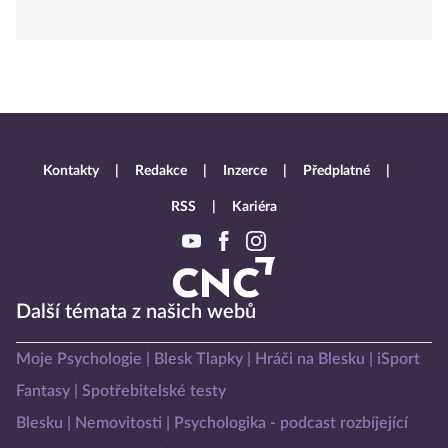
Kontakty
Redakce
Inzerce
Předplatné
RSS
Kariéra
Další témata z našich webů
Moje Psychologie
Blesk Tlapky
Hráči na Blesku
iSport
Fantasy
Spotřebitelské testy
Blesku
Nemovitosti
Psychologika - podcast rozbíjející