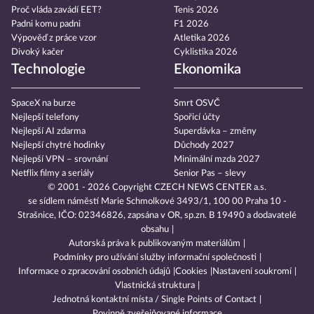
Proč vláda zavádí EET?
Tenis 2026
Padni komu padni
F1 2026
Výpověď z práce vzor
Atletika 2026
Divoký kačer
Cyklistika 2026
Technologie
Ekonomika
SpaceX na burze
Smrt OSVČ
Nejlepší telefony
Spořicí účty
Nejlepší AI zdarma
Superdávka – změny
Nejlepší chytré hodinky
Důchody 2027
Nejlepší VPN – srovnání
Minimální mzda 2027
Netflix filmy a seriály
Senior Pas – slevy
© 2001 - 2026 Copyright
CZECH NEWS CENTER a.s.
se sídlem náměstí Marie Schmolkové 3493/1, 100 00 Praha 10 -
Strašnice, IČO: 02346826, zapsána v OR, sp.zn. B 19490 a dodavatelé
obsahu
Autorská práva k publikovaným materiálům
Podmínky pro užívání služby informační společnosti
Informace o zpracování osobních údajů
Cookies
Nastavení soukromí
Vlastnická struktura
Jednotná kontaktní místa / Single Points of Contact
Povinně zveřejňované informace