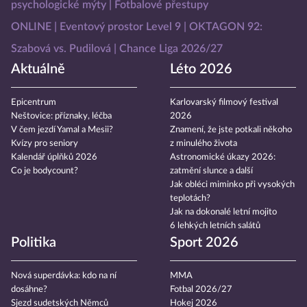
psychologické mýty
Fotbalové přestupy
ONLINE
Eventový prostor Level 9
OKTAGON 92:
Szabová vs. Pudilová
Chance Liga 2026/27
Aktuálně
Léto 2026
Epicentrum
Karlovarský filmový festival
Neštovice: příznaky, léčba
2026
V čem jezdí Yamal a Mesii?
Znamení, že jste potkali někoho
Kvízy pro seniory
z minulého života
Kalendář úplňků 2026
Astronomické úkazy 2026:
Co je bodycount?
zatmění slunce a další
Jak obléci miminko při vysokých
teplotách?
Jak na dokonalé letní mojito
6 lehkých letních salátů
Politika
Sport 2026
Nová superdávka: kdo na ní
MMA
dosáhne?
Fotbal 2026/27
Sjezd sudetských Němců
Hokej 2026