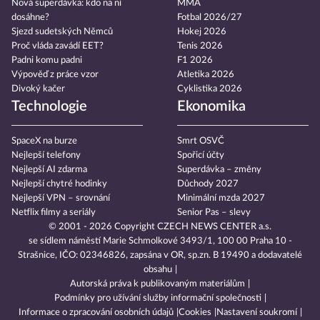
Nová superdávka: kdo na ní
MMA
dosáhne?
Fotbal 2026/27
Sjezd sudetských Němců
Hokej 2026
Proč vláda zavádí EET?
Tenis 2026
Padni komu padni
F1 2026
Výpověď z práce vzor
Atletika 2026
Divoký kačer
Cyklistika 2026
Technologie
Ekonomika
SpaceX na burze
Smrt OSVČ
Nejlepší telefony
Spořicí účty
Nejlepší AI zdarma
Superdávka – změny
Nejlepší chytré hodinky
Důchody 2027
Nejlepší VPN – srovnání
Minimální mzda 2027
Netflix filmy a seriály
Senior Pas – slevy
© 2001 - 2026 Copyright
CZECH NEWS CENTER a.s.
se sídlem náměstí Marie Schmolkové 3493/1, 100 00 Praha 10 -
Strašnice, IČO: 02346826, zapsána v OR, sp.zn. B 19490 a dodavatelé
obsahu
Autorská práva k publikovaným materiálům
Podmínky pro užívání služby informační společnosti
Informace o zpracování osobních údajů
Cookies
Nastavení soukromí