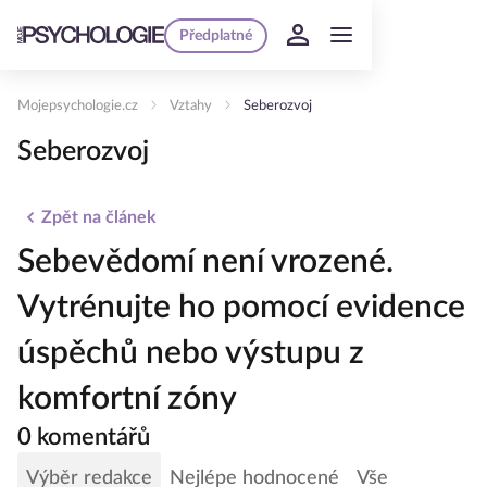
Předplatné
Mojepsychologie.cz
Vztahy
Seberozvoj
Seberozvoj
Zpět na článek
Sebevědomí není vrozené.
Vytrénujte ho pomocí evidence
úspěchů nebo výstupu z
komfortní zóny
0 komentářů
Výběr redakce
Nejlépe hodnocené
Vše