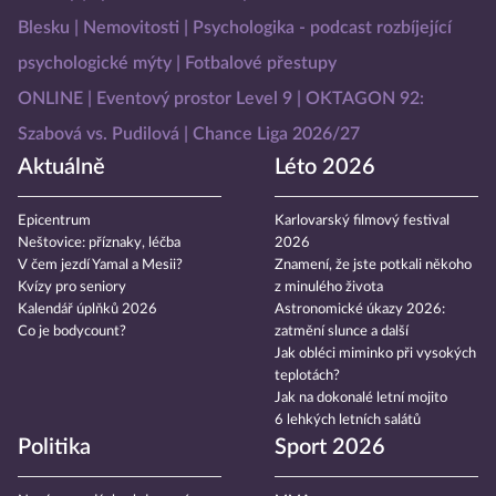
Blesku
Nemovitosti
Psychologika - podcast rozbíjející
psychologické mýty
Fotbalové přestupy
ONLINE
Eventový prostor Level 9
OKTAGON 92:
Szabová vs. Pudilová
Chance Liga 2026/27
Aktuálně
Léto 2026
Epicentrum
Karlovarský filmový festival
Neštovice: příznaky, léčba
2026
V čem jezdí Yamal a Mesii?
Znamení, že jste potkali někoho
Kvízy pro seniory
z minulého života
Kalendář úplňků 2026
Astronomické úkazy 2026:
Co je bodycount?
zatmění slunce a další
Jak obléci miminko při vysokých
teplotách?
Jak na dokonalé letní mojito
6 lehkých letních salátů
Politika
Sport 2026