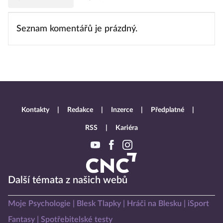
Seznam komentářů je prázdný.
Kontakty
Redakce
Inzerce
Předplatné
RSS
Kariéra
Další témata z našich webů
Moje Psychologie
Blesk Tlapky
Hráči na Blesku
iSport
Fantasy
Spotřebitelské testy