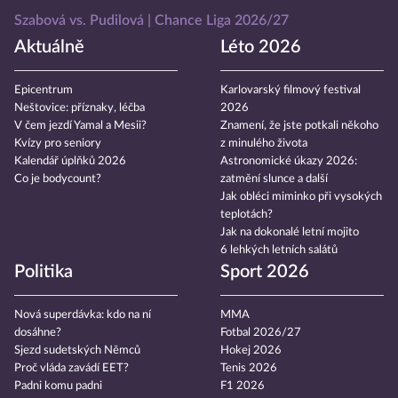
Szabová vs. Pudilová
Chance Liga 2026/27
Aktuálně
Léto 2026
Epicentrum
Karlovarský filmový festival
Neštovice: příznaky, léčba
2026
V čem jezdí Yamal a Mesii?
Znamení, že jste potkali někoho
Kvízy pro seniory
z minulého života
Kalendář úplňků 2026
Astronomické úkazy 2026:
Co je bodycount?
zatmění slunce a další
Jak obléci miminko při vysokých
teplotách?
Jak na dokonalé letní mojito
6 lehkých letních salátů
Politika
Sport 2026
Nová superdávka: kdo na ní
MMA
dosáhne?
Fotbal 2026/27
Sjezd sudetských Němců
Hokej 2026
Proč vláda zavádí EET?
Tenis 2026
Padni komu padni
F1 2026