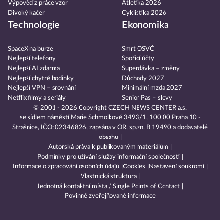
Výpověď z práce vzor
Atletika 2026
Divoký kačer
Cyklistika 2026
Technologie
Ekonomika
SpaceX na burze
Smrt OSVČ
Nejlepší telefony
Spořicí účty
Nejlepší AI zdarma
Superdávka – změny
Nejlepší chytré hodinky
Důchody 2027
Nejlepší VPN – srovnání
Minimální mzda 2027
Netflix filmy a seriály
Senior Pas – slevy
© 2001 - 2026 Copyright
CZECH NEWS CENTER a.s.
se sídlem náměstí Marie Schmolkové 3493/1, 100 00 Praha 10 -
Strašnice, IČO: 02346826, zapsána v OR, sp.zn. B 19490 a dodavatelé
obsahu
Autorská práva k publikovaným materiálům
Podmínky pro užívání služby informační společnosti
Informace o zpracování osobních údajů
Cookies
Nastavení soukromí
Vlastnická struktura
Jednotná kontaktní místa / Single Points of Contact
Povinně zveřejňované informace