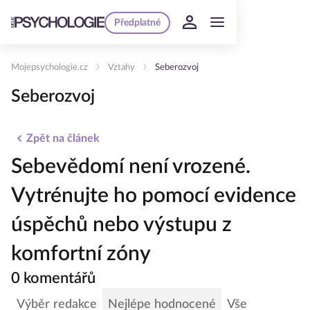
Předplatné
Mojepsychologie.cz
Vztahy
Seberozvoj
Seberozvoj
Zpět na článek
Sebevědomí není vrozené.
Vytrénujte ho pomocí evidence
úspěchů nebo výstupu z
komfortní zóny
0 komentářů
Výběr redakce
Nejlépe hodnocené
Vše