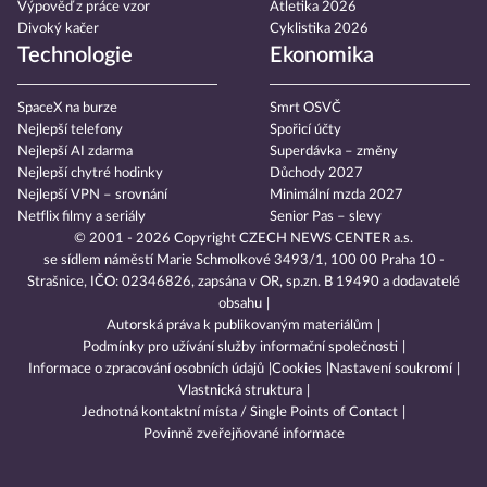
Výpověď z práce vzor
Atletika 2026
Divoký kačer
Cyklistika 2026
Technologie
Ekonomika
SpaceX na burze
Smrt OSVČ
Nejlepší telefony
Spořicí účty
Nejlepší AI zdarma
Superdávka – změny
Nejlepší chytré hodinky
Důchody 2027
Nejlepší VPN – srovnání
Minimální mzda 2027
Netflix filmy a seriály
Senior Pas – slevy
© 2001 - 2026 Copyright
CZECH NEWS CENTER a.s.
se sídlem náměstí Marie Schmolkové 3493/1, 100 00 Praha 10 -
Strašnice, IČO: 02346826, zapsána v OR, sp.zn. B 19490 a dodavatelé
obsahu
Autorská práva k publikovaným materiálům
Podmínky pro užívání služby informační společnosti
Informace o zpracování osobních údajů
Cookies
Nastavení soukromí
Vlastnická struktura
Jednotná kontaktní místa / Single Points of Contact
Povinně zveřejňované informace