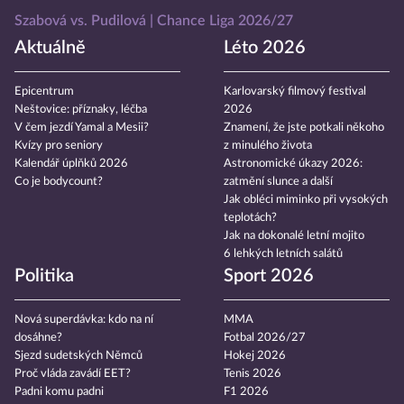
Szabová vs. Pudilová
Chance Liga 2026/27
Aktuálně
Léto 2026
Epicentrum
Karlovarský filmový festival
Neštovice: příznaky, léčba
2026
V čem jezdí Yamal a Mesii?
Znamení, že jste potkali někoho
Kvízy pro seniory
z minulého života
Kalendář úplňků 2026
Astronomické úkazy 2026:
Co je bodycount?
zatmění slunce a další
Jak obléci miminko při vysokých
teplotách?
Jak na dokonalé letní mojito
6 lehkých letních salátů
Politika
Sport 2026
Nová superdávka: kdo na ní
MMA
dosáhne?
Fotbal 2026/27
Sjezd sudetských Němců
Hokej 2026
Proč vláda zavádí EET?
Tenis 2026
Padni komu padni
F1 2026