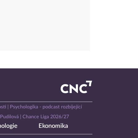
sti
Psychologika - podcast rozbíjející
Pudilová
Chance Liga 2026/27
ologie
Ekonomika