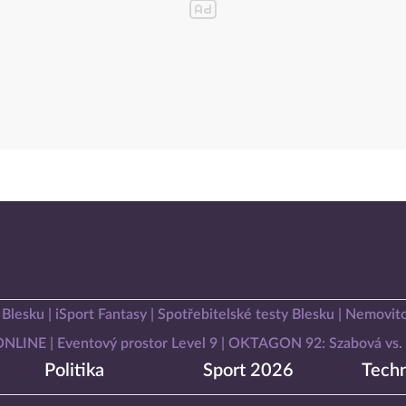
 Blesku
iSport Fantasy
Spotřebitelské testy Blesku
Nemovito
 ONLINE
Eventový prostor Level 9
OKTAGON 92: Szabová vs. 
Politika
Sport 2026
Techn