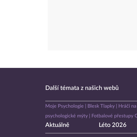
Další témata z našich webů
Moje Psychologie
Blesk Tlapky
Hráči na
psychologické mýty
Fotbalové přestupy
Aktuálně
Léto 2026