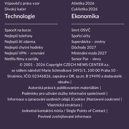
Výpověď z práce vzor
Atletika 2026
Divoký kačer
Cyklistika 2026
Technologie
Ekonomika
SpaceX na burze
Smrt OSVČ
Nejlepší telefony
Spořicí účty
Nejlepší AI zdarma
Superdávka – změny
Nejlepší chytré hodinky
Důchody 2027
Nejlepší VPN – srovnání
Minimální mzda 2027
Netflix filmy a seriály
Senior Pas – slevy
© 2001 - 2026 Copyright
CZECH NEWS CENTER a.s.
se sídlem náměstí Marie Schmolkové 3493/1, 100 00 Praha 10 -
Strašnice, IČO: 02346826, zapsána v OR, sp.zn. B 19490 a dodavatelé
obsahu
Autorská práva k publikovaným materiálům
Podmínky pro užívání služby informační společnosti
Informace o zpracování osobních údajů
Cookies
Nastavení soukromí
Vlastnická struktura
Jednotná kontaktní místa / Single Points of Contact
Povinně zveřejňované informace