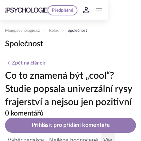
Předplatné
Mojepsychologie.cz
Relax
Společnost
Společnost
Zpět na článek
Co to znamená být „cool“?
Studie popsala univerzální rysy
frajerství a nejsou jen pozitivní
0 komentářů
Přihlásit pro přidání komentáře
Výběr redakce
Nejlépe hodnocené
Vše