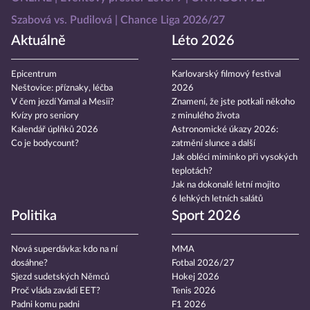
Szabová vs. Pudilová
Chance Liga 2026/27
Aktuálně
Léto 2026
Epicentrum
Karlovarský filmový festival
Neštovice: příznaky, léčba
2026
V čem jezdí Yamal a Mesii?
Znamení, že jste potkali někoho
Kvízy pro seniory
z minulého života
Kalendář úplňků 2026
Astronomické úkazy 2026:
Co je bodycount?
zatmění slunce a další
Jak obléci miminko při vysokých
teplotách?
Jak na dokonalé letní mojito
6 lehkých letních salátů
Politika
Sport 2026
Nová superdávka: kdo na ní
MMA
dosáhne?
Fotbal 2026/27
Sjezd sudetských Němců
Hokej 2026
Proč vláda zavádí EET?
Tenis 2026
Padni komu padni
F1 2026