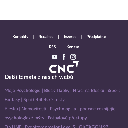
Kontakty
Redakce
Inzerce
Předplatné
RSS
Kariéra
Další témata z našich webů
Moje Psychologie
Blesk Tlapky
Hráči na Blesku
iSport
Fantasy
Spotřebitelské testy
Blesku
Nemovitosti
Psychologika - podcast rozbíjející
psychologické mýty
Fotbalové přestupy
ONLINE
Eventový prostor Level 9
OKTAGON 92: